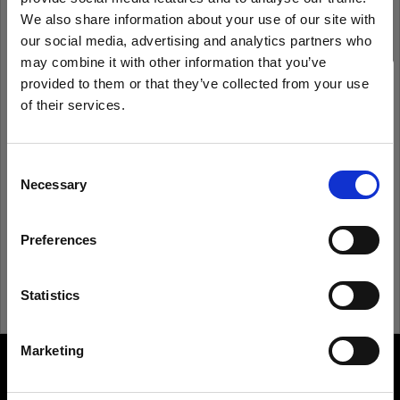
We also share information about your use of our site with
our social media, advertising and analytics partners who
may combine it with other information that you’ve
Anmeldedaten speichern
Kennwort vergessen?
provided to them or that they’ve collected from your use
of their services.
Anmelden
Wir
vermuten,
dass
Sie
in
Austria
ansässig
sind.
Möchten Sie Ihren Standort aktualisieren?
Consent
Necessary
Neu bei Profoto?
Selection
Land
Anmelden
Preferences
Austria
Sprache
Statistics
Deutsch
Marketing
About us
Website besuchen