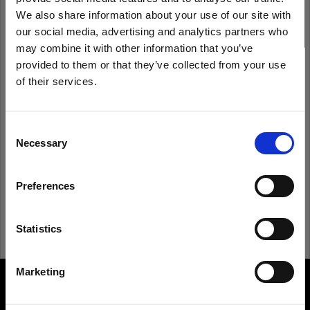
We also share information about your use of our site with
our social media, advertising and analytics partners who
may combine it with other information that you’ve
Anmeldedaten speichern
Kennwort vergessen?
provided to them or that they’ve collected from your use
of their services.
Anmelden
Wir
vermuten,
dass
Sie
in
Austria
ansässig
sind.
Möchten Sie Ihren Standort aktualisieren?
Consent
Necessary
Neu bei Profoto?
Selection
Land
Anmelden
Preferences
Austria
Sprache
Statistics
Deutsch
Marketing
About us
Website besuchen