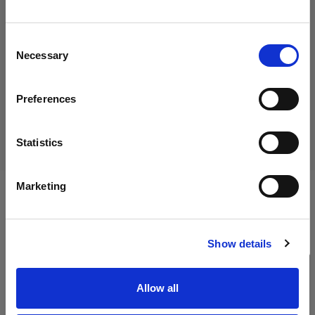
Wir
vermuten,
dass
Sie
in
Austria
ansässig
sind.
Möchten Sie Ihren Standort aktualisieren?
Consent
Necessary
Selection
Produkt eingestellt
Land
Dieses Produkt wurde eingestellt und kann nicht mehr
Preferences
Austria
käuflich erworben werden. Bitte kontaktieren Sie uns, wenn
Sie weitere Informationen benötigen.
Sprache
Statistics
Deutsch
Marketing
Technische Daten:
Website besuchen
Show details
Produktdetails
Allow all