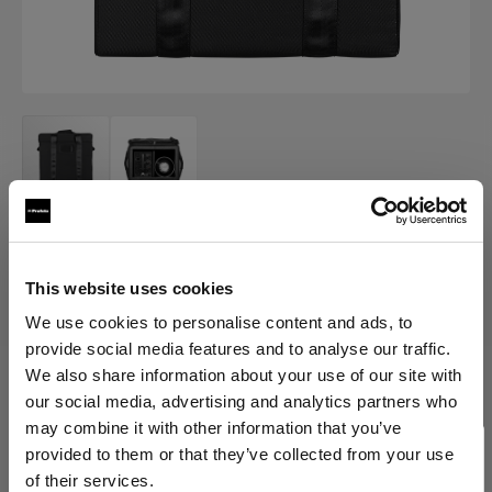
TASCHEN
Air Case for Studio Pack
This website uses cookies
We use cookies to personalise content and ads, to
(
0
)
provide social media features and to analyse our traffic.
We also share information about your use of our site with
Variante wählen:
our social media, advertising and analytics partners who
may combine it with other information that you’ve
provided to them or that they’ve collected from your use
Ausgewählte
of their services.
Air Case for Studio Pack and 1 Head