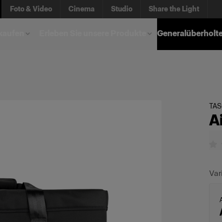
Foto & Video
Cinema
Studio
Share the Light
kaufen
Erleben Sie unsere Produkte
Generalüberholt
TA
A
Var