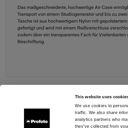
Das maßgeschneiderte, hochwertige Air Case ermögl
Transport von einem Studiogenerator und bis zu zwei 
Tasche ist aus hochwertigem Nylon mit gepolsterte
gefertigt und wird mit einem Reißverschluss verschlo
zudem über ein transparentes Fach für Visitenkarten
Beschriftung.
This website uses cookie
We use cookies to personal
traffic. We also share info
Über uns
Kontakt
Support
Karriere
Presse
analytics partners who may
they’ve collected from your