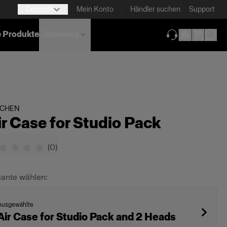
Deutsch
Mein Konto
Händler suchen
Support
e Produkte
Academy
(wird in neuem T
SCHEN
ir Case for Studio Pack
(
0
)
iante wählen:
Ausgewählte
Air Case for Studio Pack and 2 Heads