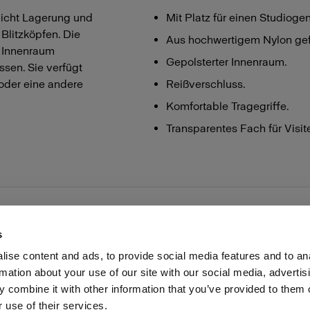
icht Lagerung und
Mit Platz für einen Studioge
Blitzköpfen. Die
Aus hochwertigem Nylon gefe
m Innenraum
Gepolsterter Innenraum.
ssen. Sie verfügt
 oder eine andere
Reißverschluss.
Komfortable Tragegriffe.
Transparentes Fach für Visit
s
ise content and ads, to provide social media features and to an
rmation about your use of our site with our social media, advertis
Investoren
Share the Light
Withdrawal your order
 combine it with other information that you’ve provided to them o
 use of their services.