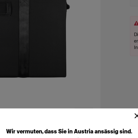
D
e
I
Wir
vermuten,
dass
Sie
in
Austria
ansässig
sind.