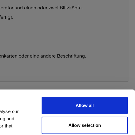
nerator und einen oder zwei Blitzköpfe.
rtigt.
enkarten oder eine andere Beschriftung.
Allow all
alyse our
ing and
Allow selection
r that