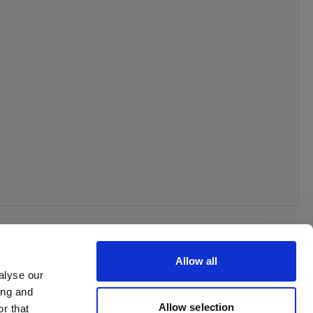
Allow all
alyse our
ing and
Allow selection
r that