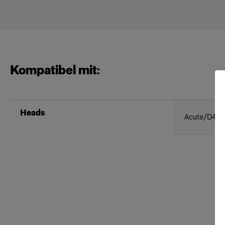
Kompatibel mit:
Heads
Acute/D4 H