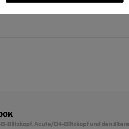
300K
B-Blitzkopf, Acute/D4-Blitzkopf und den älter