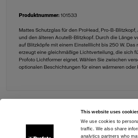
Produktnummer
:
101533
Mattes Schutzglas für den ProHead, Pro-B-Blitzkopf,
und den älteren AcuteB-Blitzkopf. Durch die Länge 
auf Blitzköpfe mit einem Einstelllicht bis 250 W. Das
erzeugt eine gleichmäßige Lichtverteilung, die sich f
Profoto Lichtformer eignet. Wählen Sie zwischen ver
optionalen Beschichtungen für einen wärmeren oder k
This website uses cookie
We use cookies to personal
traffic. We also share info
Über uns
Kontakt
Support
Karriere
Presse
analytics partners who may