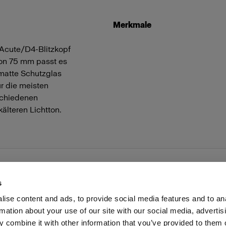
Merkmale
 Acute/D4-Blitzkopf
von 75 mm passt es
 matte Schutzglas
ür die meisten
schiedenen
älteren Lichtton.
s
ise content and ads, to provide social media features and to an
rmation about your use of our site with our social media, advertis
Investoren
Share the Light
Withdrawal your order
 combine it with other information that you’ve provided to them o