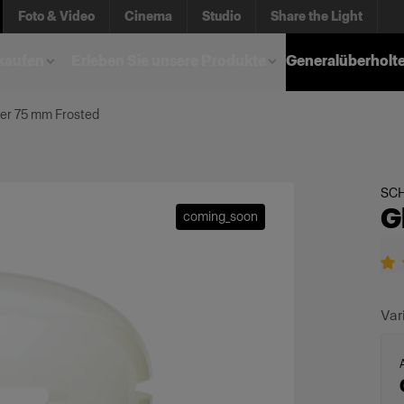
Foto & Video
Cinema
Studio
Share the Light
kaufen
Erleben Sie unsere Produkte
Generalüberholt
er 75 mm Frosted
SC
G
coming_soon
Var