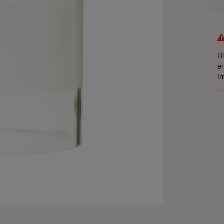
D
e
I