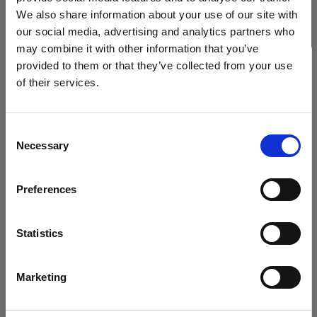
We also share information about your use of our site with
our social media, advertising and analytics partners who
may combine it with other information that you’ve
provided to them or that they’ve collected from your use
of their services.
Wir
vermuten,
dass
Sie
in
Austria
ansässig
sind.
Möchten Sie Ihren Standort aktualisieren?
Consent
Necessary
Selection
Land
Preferences
Austria
Sprache
Statistics
Technische Daten:
Deutsch
Marketing
Website besuchen
Produktdetails