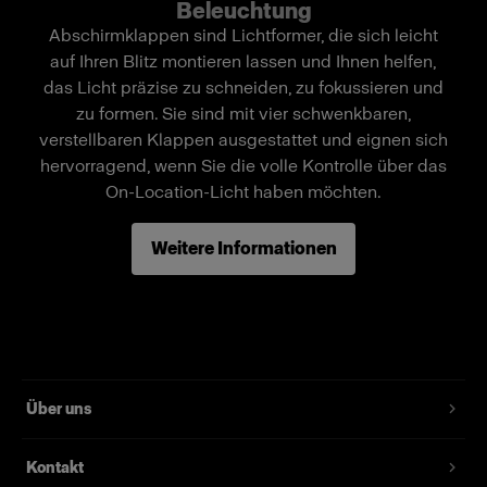
Beleuchtung
Sie seinen Leuchtwinkel präzise steuern.
Abschirmklappen sind Lichtformer, die sich leicht
auf Ihren Blitz montieren lassen und Ihnen helfen,
das Licht präzise zu schneiden, zu fokussieren und
Merkmale
zu formen. Sie sind mit vier schwenkbaren,
verstellbaren Klappen ausgestattet und eignen sich
Dient zum Steuern und Abschatten des Lichts.
hervorragend, wenn Sie die volle Kontrolle über das
Vier individuell einstellbare Abschirmklappen.
On-Location-Licht haben möchten.
Frei drehbar um 360°.
Weitere Informationen
Kompakt und hochwertig.
Wird mit dem MultiSpot verwendet.
Über uns
Kontakt