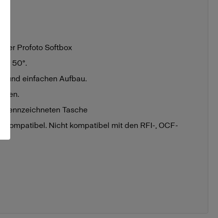
Ihrer Profoto Softbox
auf 50°.
len und einfachen Aufbau.
alien.
 gekennzeichneten Tasche
he kompatibel. Nicht kompatibel mit den RFI-, OCF-