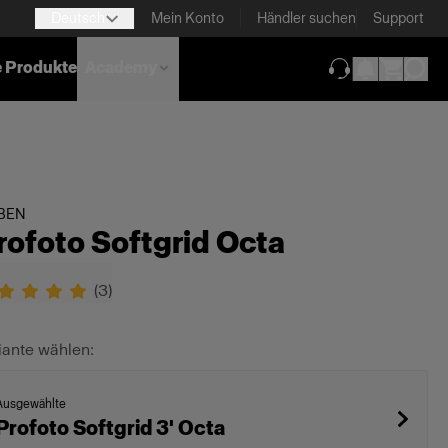
Deutsch
Mein Konto
Händler suchen
Support
e Produkte
Academy
(wird in neuem T
BEN
rofoto Softgrid Octa
(
3
)
iante wählen:
Ausgewählte
Profoto Softgrid 3' Octa