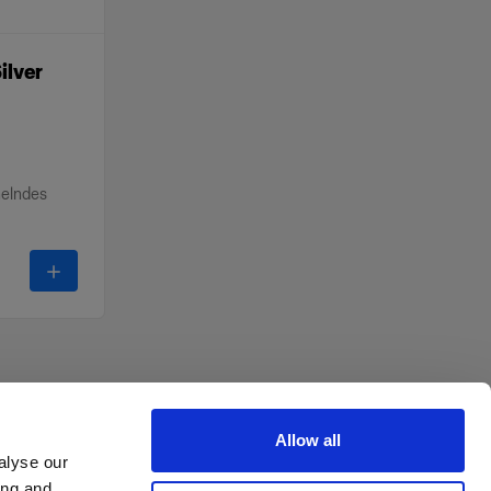
ilver
helndes
-
Profoto Softbox Octa Silver
Allow all
alyse our
ing and