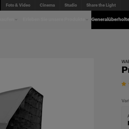
Foto & Video
Cinema
Studio
Share the Light
kaufen
Erleben Sie unsere Produkte
Generalüberholt
WA
P
Var