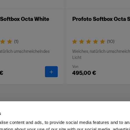
 Softbox Octa White
Profoto Softbox Octa S
(
1
)
(
10
)
atürlich umschmeichelndes
Weiches, natürlich umschmeic
Licht
Von
-
Profoto Softbox Octa White
 €
495,00 €
s
ise content and ads, to provide social media features and to an
rmation about your use of our site with our social media, advertis