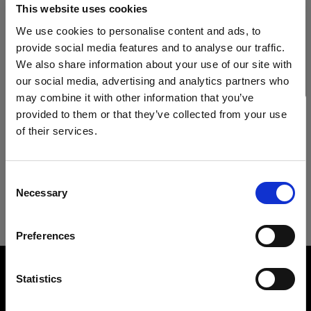
Heads
Technische Daten:
This website uses cookies
We use cookies to personalise content and ads, to
Acute/D4 Head
provide social media features and to analyse our traffic.
We also share information about your use of our site with
Produktdetails
ProTwin Head
our social media, advertising and analytics partners who
may combine it with other information that you’ve
Pro-B Head Plus
Downloads
Umbrella Shallow Silver M
provided to them or that they’ve collected from your use
of their services.
Ein leichter Blitzschirm für ein breit
ProHead Plus
Wir
vermuten,
dass
Sie
in
Austria
ansässig
sind.
Technische Details
gestreutes, gleichmäßiges,
Benutzeranleitung
Möchten Sie Ihren Standort aktualisieren?
Mains-powered
kontrastreiches Licht
Consent
Necessary
Selection
Umbrella Shallow Silver M
Aktuelles Benutzeranleitung herunterladen
Land
Profoto D1
Produktnummer
:
100975
Preferences
Austria
Profoto D30
Blitzschirme sind für viele Fotografen das
Weiter zum Benutzeranleitung
Overview
Werkzeug der Wahl. Das ist auch verständlich,
Sprache
Product name:
Profoto D2
Statistics
denn die Arbeit mit ihnen ist sehr einfach und sie
Umbrella Shallow Silver M
lassen sich leicht an jeden Ort mitnehmen. Die
Deutsch