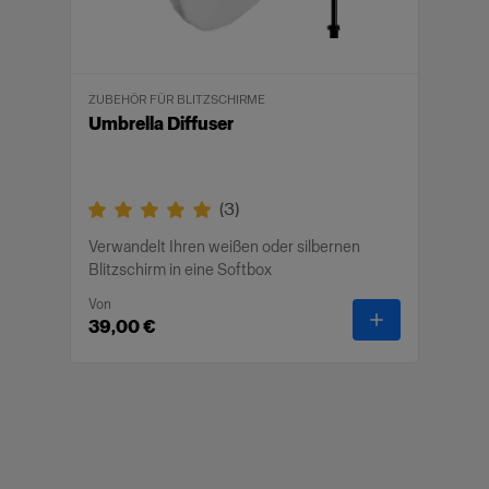
ZUBEHÖR FÜR BLITZSCHIRME
Umbrella Diffuser
(
3
)
Verwandelt Ihren weißen oder silbernen
Blitzschirm in eine Softbox
Von
-
Umbrella Dif
39,00 €