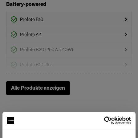
Battery-powered
Profoto B10
Profoto A2
Profoto B20 (250Ws, 40W)
Profoto B10 Plus
Profoto B10X & B10X Plus
Alle Produkte anzeigen
Profoto B1
Profoto B1X
Profoto B30 (500Ws,40W)