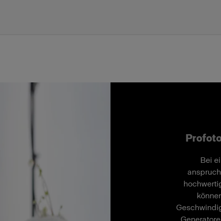
Profoto
Bei e
anspruch
hochwertig
können
Geschwindig
Generatore