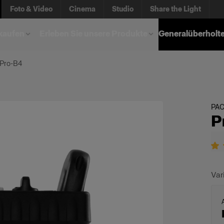
Foto & Video
Cinema
Studio
Share the Light
kaufen
Erleben Sie unsere Produkte
Generalüberholt
 Pro-B4
PA
P
Var