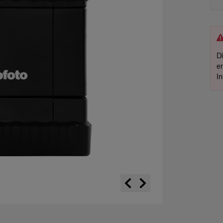
D
e
I