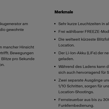
Merkmale
Akkugenerator am
Sehr kurze Leuchtzeiten in a
udio gewohnte
Frei wählbarer FREEZE-Modu
Die weltweit kürzeste Blitz
Location.
in mancher Hinsicht
rtrifft. Bewegungen
Der Li-Ion-Akku (LiFe) der n
0 Blitze pro Sekunde
geladen.
on.
Während des Ladens kann de
sich auch hervorragend für
Zwei separate Ausgänge und 
1/10 Schritten, sorgen für un
Location-Shootings.
Fernsteuerbar aus bis zu 300
Funkfernbedienung.