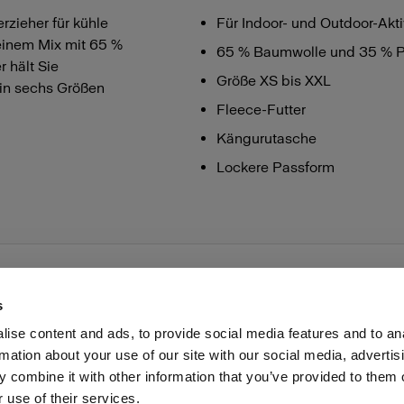
rzieher für kühle
Für Indoor- und Outdoor-Akt
 einem Mix mit 65 %
65 % Baumwolle und 35 % P
 hält Sie
Größe XS bis XXL
in sechs Größen
Fleece-Futter
Kängurutasche
Lockere Passform
s
ise content and ads, to provide social media features and to an
rmation about your use of our site with our social media, advertis
Investoren
Share the Light
Withdrawal your order
 combine it with other information that you’ve provided to them o
 use of their services.