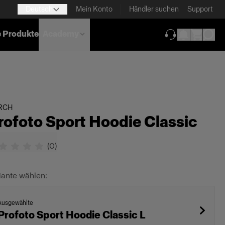
Deutsch
Mein Konto
Händler suchen
Support
e Produkte
Academy
(wird in neuem T
RCH
rofoto Sport Hoodie Classic
(
0
)
iante wählen:
Ausgewählte
Profoto Sport Hoodie Classic L