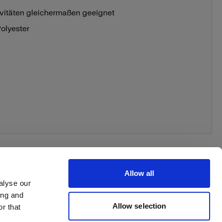
ivitäten gleichermaßen geeignet
olyester
Allow all
alyse our
ing and
Allow selection
r that