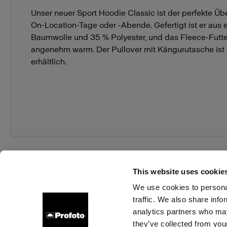
Unser neuer Sport Hoodie Classic ist der perfekte Übe
On-Location-Tage oder -Abende. Gefertigt ist er aus
Baumwolle und 35 % Polyester, und das Fleece-Futter
angenehm warm. Der Pullover mit Kängurutasche ist 
erhältlich.
This website uses cookie
We use cookies to personal
traffic. We also share info
Über uns
Kontakt
Support
Karriere
Presse
analytics partners who may
they’ve collected from your