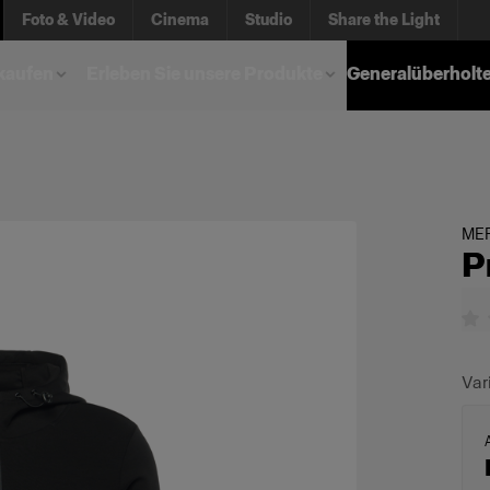
Foto & Video
Cinema
Studio
Share the Light
kaufen
Erleben Sie unsere Produkte
Generalüberholt
ME
P
Var