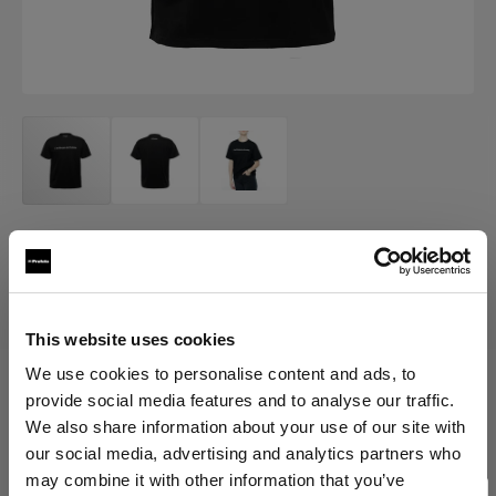
MERCH
Profoto T-shirt Pro
(
0
)
This website uses cookies
We use cookies to personalise content and ads, to
provide social media features and to analyse our traffic.
Variante wählen:
We also share information about your use of our site with
our social media, advertising and analytics partners who
Ausgewählte
may combine it with other information that you’ve
Profoto T-shirt Pro S