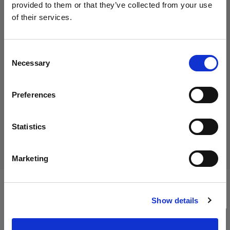
provided to them or that they’ve collected from your use
of their services.
Wir
vermuten,
dass
Sie
in
Austria
ansässig
sind.
35,00 €
Möchten Sie Ihren Standort aktualisieren?
Inklusive MwSt.
Consent
Necessary
29,17 €
Exklusive MwSt.
Auf Lager
Selection
Land
In den Warenkorb legen
Preferences
Austria
Sprache
Statistics
Lieferung & Rückgabe
Deutsch
Marketing
Website besuchen
Technische Daten:
Show details