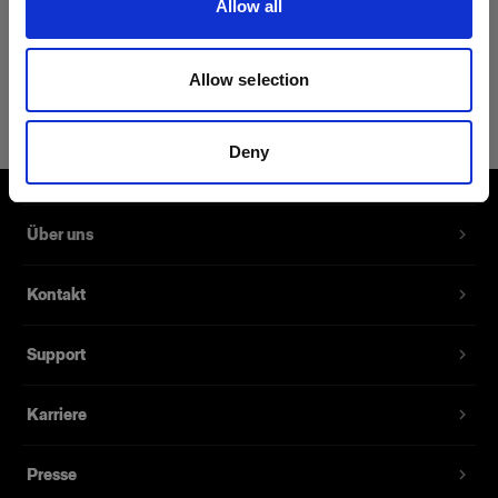
Allow all
Produktdetails
Allow selection
Profoto T-shirt Pro S
Das T-Shirt für den stolzen Profoto-
Deny
Benutzer
Produktnummer
:
510071
Über uns
Ergänzen Sie Ihr Outfit mit dem neuen T-Shirt Pro,
Kontakt
ein professionelles Kleidungsstück, bei dem
Komfort und Stil im Vordergrund stehen. Mit
Support
seinem speziellen Mix aus 62 % Baumwolle, 35
% Polyester und 3 % Seide sorgt dieses T-Shirt
für hohen Komfort und ein überzeugendes
Karriere
Erscheinungsbild in jeder Situation. Das schlank
geschnittene T-Shirt Pro liegt angenehm auf der
Presse
Haut und vermittelt unmissverständlich das „Pro“,