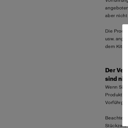
Vorführung
angeboten
aber nicht
Die Produk
usw. angeb
dem Kit en
Der Ver
sind nic
Wenn Sie s
Produkt au
Vorführge
Beachten S
Stückzahl v