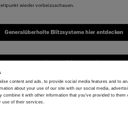
Zeitpunkt wieder vorbeizuschauen.
Generalüberholte Blitzsysteme hier entdecken
eneralüberholte Lichtmodifikatoren hier entdeck
s
ise content and ads, to provide social media features and to an
rmation about your use of our site with our social media, advertis
Investoren
Share the Light
Withdrawal your order
 combine it with other information that you’ve provided to them o
 use of their services.
ustria