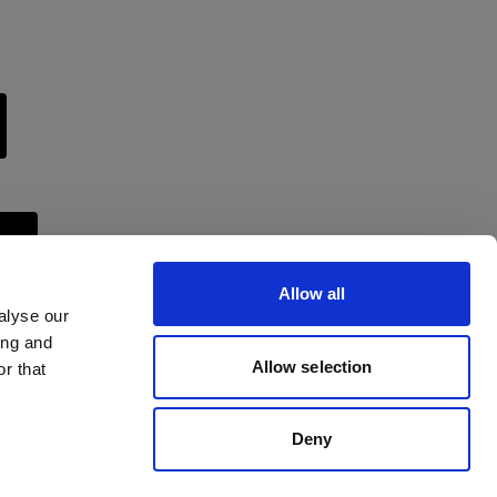
en
Allow all
alyse our
ing and
Allow selection
r that
Deny