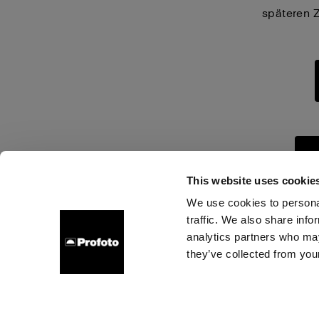
späteren 
G
This website uses cookie
We use cookies to personal
traffic. We also share info
Über uns
Kontakt
Support
Karriere
Presse
analytics partners who may
they’ve collected from your
A
Cookies
Datenschutzrichtlinie
Nutzungsbedingungen