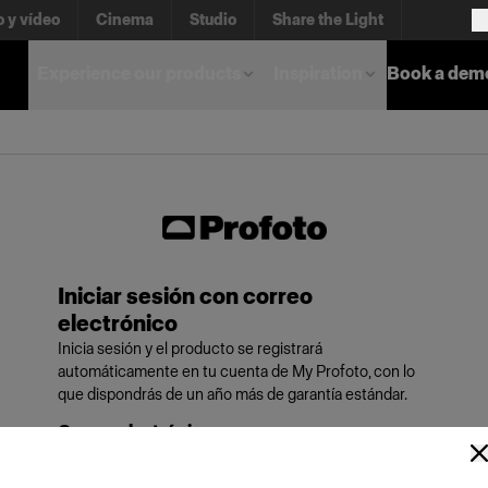
o y vídeo
Cinema
Studio
Share the Light
Experience our products
Inspiration
Book a dem
Iniciar sesión con correo
electrónico
Inicia sesión y el producto se registrará
automáticamente en tu cuenta de My Profoto, con lo
que dispondrás de un año más de garantía estándar.
Correo electrónico