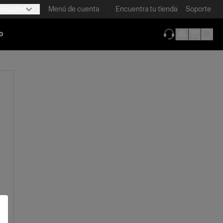
Español
Menú de cuenta
Encuentra tu tienda
Soporte
o
(se abre en una