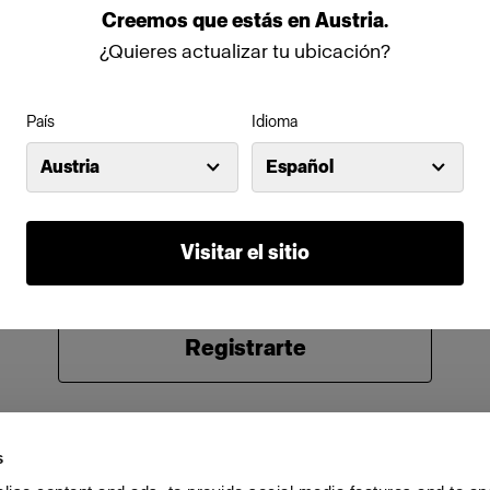
Creemos
que
estás
en
Austria
.
Contraseña
¿Quieres actualizar tu ubicación?
País
Idioma
Recordarme
¿Has olvidado tu contraseña?
Austria
Español
Iniciar sesión
Visitar el sitio
¿Eres nuevo en Profoto?
Registrarte
s