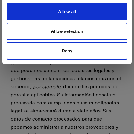
tenga una cuenta de Profoto, y durante un
Allow all
período de dos años a partir de entonces, a
menos que nos haya notificado que no desea
recibir ningún tipo de marketing por nuestra
Allow selection
parte. Sus datos de contacto procesados para
que podamos cumplir los acuerdos suscritos con
Deny
usted se almacenarán mientras usted sea cliente
y, posteriormente, mientras sea necesario para
que podamos cumplir los requisitos legales y
gestionar las reclamaciones relacionadas con el
acuerdo,
por ejemplo,
durante los periodos de
garantía aplicables. Su información financiera
procesada para cumplir con nuestra obligación
legal se almacenará durante siete años. Sus
datos de contacto procesados para que
podamos administrar a nuestros proveedores y