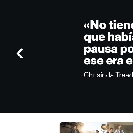
«No tien
que habí
pausa po
ese era e
Chrisinda Trea