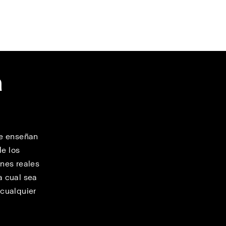
a
ue enseñan
de los
ones reales
a cual sea
 cualquier