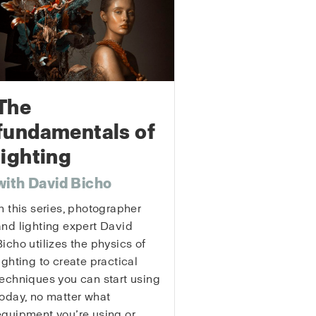
The
fundamentals of
lighting
with David Bicho
In this series, photographer
and lighting expert David
Bicho utilizes the physics of
lighting to create practical
techniques you can start using
today, no matter what
equipment you’re using or