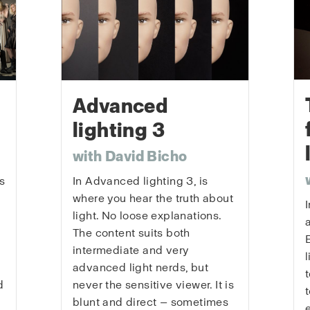
Advanced
lighting 3
with David Bicho
s
In Advanced lighting 3, is
where you hear the truth about
light. No loose explanations.
The content suits both
intermediate and very
advanced light nerds, but
d
never the sensitive viewer. It is
blunt and direct — sometimes