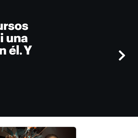
ursos
i una
 él. Y