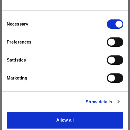
19,00 €
Creemos
que
estás
en
Austria
.
IVA incluido
¿Quieres actualizar tu ubicación?
15,83 €
IVA no incluido
En stock
Consent
Necessary
Selection
Añadir al carro
País
Preferences
Austria
Entrega y devolución
Idioma
Statistics
Español
Marketing
Especificaciones:
Visitar el sitio
Show details
Detalles del producto
Allow all