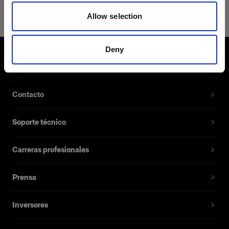
Power Cable C7 AUS
Allow selection
Permite alimentar los Battery
Chargers 2.8A y 4.5A
Deny
Número del producto
:
102534
Sobre nosotros
Cable de alimentación de repuesto para el
Contacto
Battery Charger 2.8A y Battery Charger 4.5A.
Disponible con varios enchufes diferentes para
Soporte técnico
distintos mercados.
Carreras profesionales
Características
Prensa
Inversores