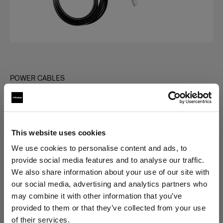
POWER CABLES
Power Cable C7
(
0
)
This website uses cookies
Elegir versión:
We use cookies to personalise content and ads, to
provide social media features and to analyse our traffic.
Selección
We also share information about your use of our site with
Power Cable C7 AUS
our social media, advertising and analytics partners who
may combine it with other information that you’ve
provided to them or that they’ve collected from your use
of their services.