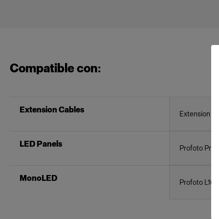
Compatible con:
Extension Cables
Extension C
LED Panels
Profoto Pro
MonoLED
Profoto L16