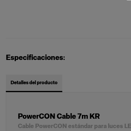
Especificaciones:
Detalles del producto
PowerCON Cable 7m KR
Cable PowerCON estándar para luces L