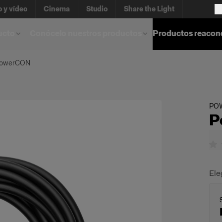
o y vídeo
Cinema
Studio
Share the Light
ucto
Conócelo nuestros productos
Productos reacon
PowerCON
PO
P
Ele