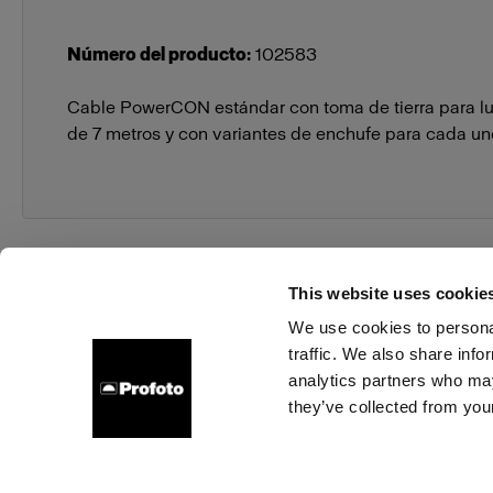
Número del producto
:
102583
Cable PowerCON estándar con toma de tierra para l
de 7 metros y con variantes de enchufe para cada un
This website uses cookie
We use cookies to personal
traffic. We also share info
Sobre nosotros
Contacto
Soporte técnico
Carrer
analytics partners who may
they’ve collected from your