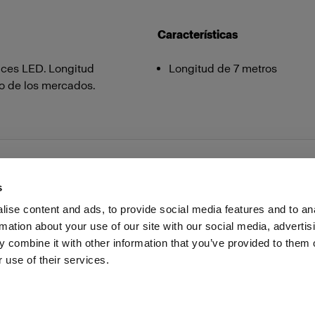
Características
uces LED. Longitud
Longitud de 7 metros
o de los mercados.
s
ise content and ads, to provide social media features and to an
rmation about your use of our site with our social media, advertis
as profesionales
Prensa
Inversores
Share the Light
 combine it with other information that you’ve provided to them o
 use of their services.