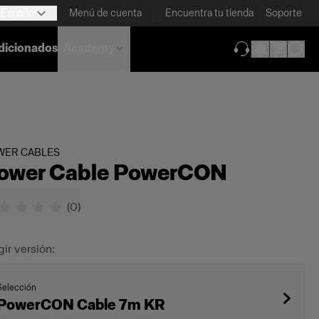
Español
Menú de cuenta
Encuentra tu tienda
Soporte
dicionados
Academy
(se abre en una
WER CABLES
ower Cable PowerCON
(
0
)
gir versión:
Selección
PowerCON Cable 7m KR