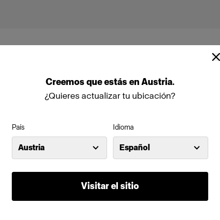
Creemos
que
estás
en
Austria
.
¿Quieres actualizar tu ubicación?
able PowerCON 10 m
País
Idioma
Austria
Español
Panel 3x2 (2000W)
00D (1600W)
Profoto L600C (600W)
Visitar el sitio