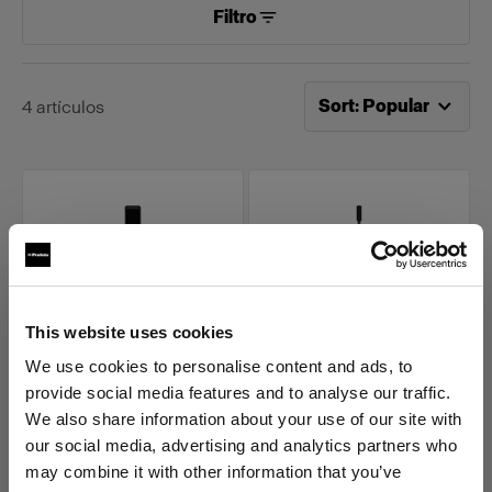
Filtro
Ahora ordenado por
Po
Sort
:
Popular
4
artículos
This website uses cookies
We use cookies to personalise content and ads, to
PIEZAS DE RECAMBIO PARA
PIEZAS DE RECAMBIO PARA
provide social media features and to analyse our traffic.
SPOT SMALL
SPOT SMALL
We also share information about your use of our site with
Gobo Holder for Spot
Iris for Spot Small
Small
our social media, advertising and analytics partners who
may combine it with other information that you’ve
(
0
)
(
0
)