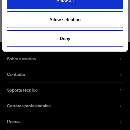
Allow all
Hojas de repuesto para
Objetivo de repuesto para
Spot Small
Spot Small
165,00 €
439,00 €
Allow selection
Deny
Sobre nosotros
Contacto
Soporte técnico
Carreras profesionales
Prensa