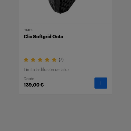
GRIDS
Clic Softgrid Octa
(
7
)
Limita la difusión de la luz
Desde
-
Clic Softgrid
139,00 €