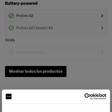
Battery-powered
Profoto A2
Profoto A2 Connect Kit
Grids
Clic Softgrid Octa
On-Camera Flashes
Mostrar todos los productos
Profoto A1
Profoto A10
Profoto A1X