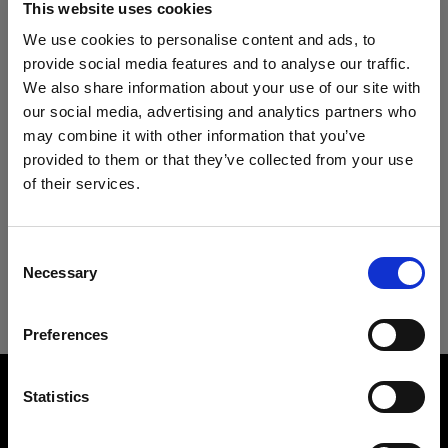
Especificaciones:
This website uses cookies
We use cookies to personalise content and ads, to
provide social media features and to analyse our traffic.
We also share information about your use of our site with
Detalles del producto
our social media, advertising and analytics partners who
may combine it with other information that you’ve
Descargas
provided to them or that they’ve collected from your use
Clic Softbox 2.7' (80cm) Octa
of their services.
Luz suave en un Clic
Creemos
que
estás
en
Austria
.
Especificaciones técnicas
Guía del usuario
¿Quieres actualizar tu ubicación?
Número del producto
:
101319
Consent
Necessary
Selection
Clic Softbox 2.7' (80cm) Octa
La nueva Clic Softbox Octa, en combinación con
País
Descargar la última Guía del usuario
los flashes de la serie A de Profoto, genera una
Preferences
Austria
luz suave y favorecedora, ideal para retratos en
primer plano, flat-lays y fotografías de
Overview
Idioma
bodegones o productos.
Statistics
Product number
101319
Español
Es ideal para sesiones sobre la marcha en