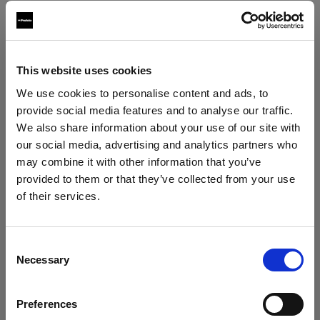
Compatible con:
Softboxes
This website uses cookies
We use cookies to personalise content and ads, to
Profoto Softbox Rectangular Silver
provide social media features and to analyse our traffic.
We also share information about your use of our site with
Profoto Softbox Rectangular White
our social media, advertising and analytics partners who
may combine it with other information that you’ve
provided to them or that they’ve collected from your use
of their services.
Creemos
que
estás
en
Austria
.
¿Quieres actualizar tu ubicación?
Consent
Necessary
Selection
País
Preferences
Austria