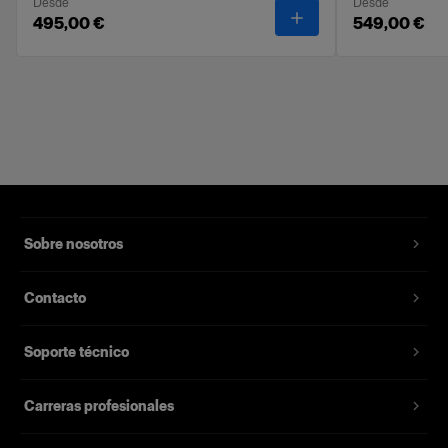
Desde
Desde
un difusor de 1 f-stop.
-
Profoto Softbox Rec
495,00 €
549,00 €
Características
Suaviza y da uniformidad a la luz.
Las sujeciones de velcro permiten realizar una
instalación rápida y sencilla.
Fabricada con tejidos de alta calidad.
Sobre nosotros
Se entrega en una exclusiva bolsa de tela.
Compatible con la línea Profoto Softbox. No es
Contacto
compatible con las gamas RFi, OCF y Clic
Softbox.
Soporte técnico
El kit incluye un difusor frontal e interior.
Carreras profesionales