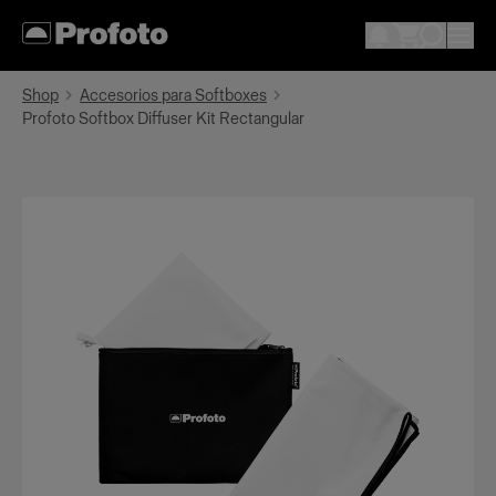
Shop
Accesorios para Softboxes
Profoto Softbox Diffuser Kit Rectangular