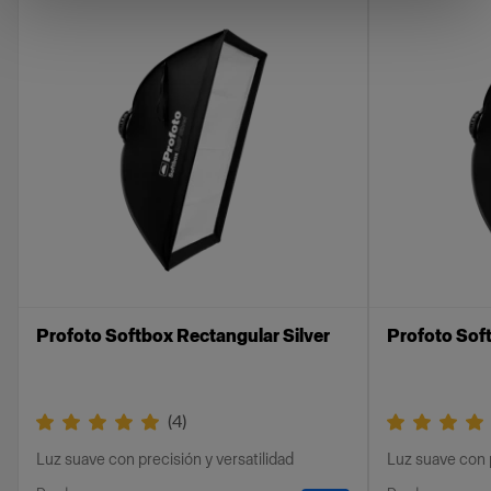
intercambiables que te permiten elegir y alternar
entre diferentes niveles de suavidad. Los
difusores están diseñados para suavizar la luz y
crear una distribución más uniforme, lo que
reduce las sombras duras y consigue un bonito
aspecto natural. El difusor también se puede
utilizar como un filtro de densidad neutra
cuando, por ejemplo, estés trabajando con unas
aperturas de diafragma bajas o con unas
exposiciones prolongadas.
Los diferentes difusores abarcan desde 0,5 f-
stop, que proporciona una luz ligeramente más
Profoto Softbox Rectangular Silver
Profoto Sof
suave, hasta 1,5 f-stop, que crea una suavidad
más impactante de la luz. Todos los difusores se
instalan y desmontan con facilidad, por lo que
(
4
)
podrás cambiar rápidamente de configuración.
Luz suave con precisión y versatilidad
Luz suave con p
Nota: Todas las Softboxes de Profoto vienen con