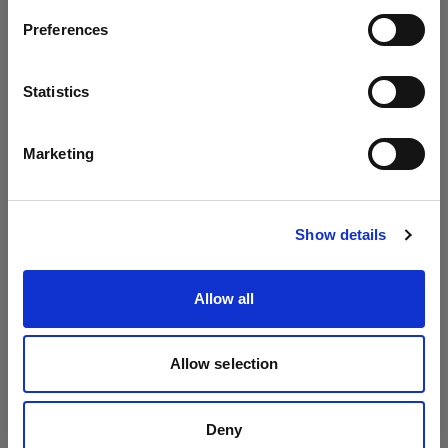
Umbrellas
Preferences
Austria
Umbrella Shallow Silver
Idioma
Statistics
Umbrella Shallow White
Español
Marketing
Visitar el sitio
Show details
Allow all
Allow selection
Deny