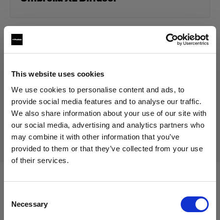
69,00 €
IVA incluido
57,50 €
IVA no incluido
En stock
This website uses cookies
Añadir al carro
We use cookies to personalise content and ads, to
provide social media features and to analyse our traffic.
We also share information about your use of our site with
our social media, advertising and analytics partners who
Entrega y devolución
may combine it with other information that you’ve
provided to them or that they’ve collected from your use
of their services.
Creemos
que
estás
en
Austria
.
¿Quieres actualizar tu ubicación?
Compatible con:
Consent
Necessary
Selection
País