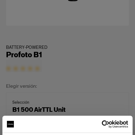
BATTERY-POWERED
Profoto B1
Elegir versión:
Selección
B1 500 AirTTL Unit