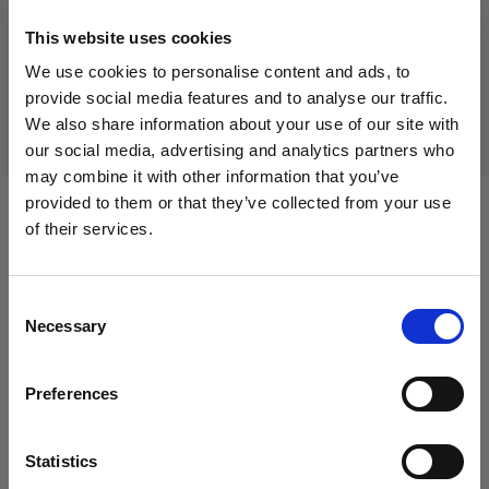
Producto descatalogado
This website uses cookies
Este producto está descatalogado y, por tanto, no está
We use cookies to personalise content and ads, to
disponible para su compra. Para obtener más información,
provide social media features and to analyse our traffic.
ponte en contacto con nosotros.
We also share information about your use of our site with
our social media, advertising and analytics partners who
may combine it with other information that you’ve
provided to them or that they’ve collected from your use
of their services.
Compatible con:
Creemos
que
estás
en
Austria
.
¿Quieres actualizar tu ubicación?
Consent
Flashtubes
Necessary
Selection
País
Flashtube for B1/B1X
Preferences
Austria
Glass Covers
Idioma
Statistics
Glass Plate for Flat Front