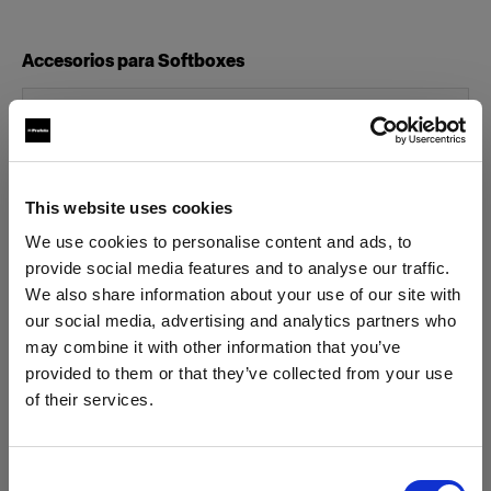
Accesorios para Softboxes
OCF Speedring
Flashtubes
This website uses cookies
Flashtube for B1/B1X
We use cookies to personalise content and ads, to
provide social media features and to analyse our traffic.
Glass Covers
We also share information about your use of our site with
our social media, advertising and analytics partners who
Glass Plate for Flat Front
may combine it with other information that you’ve
Mostrar todos los productos
provided to them or that they’ve collected from your use
Glass dome for flat front monolights
of their services.
Creemos
que
estás
en
Austria
.
Grids
¿Quieres actualizar tu ubicación?
Consent