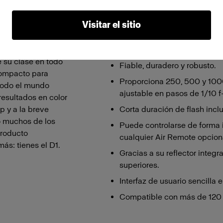
Visitar el sitio
Características
 obtendrás. Es un
Compacto y ligero.
e su clase en todo
Fiable, duradero y robusto.
 compacto para
Proporciona 250, 500 y 100
 todo el mundo
ajustable en pasos de 1/10 f
resultados en color
p y a la breve
Corta duración de flash incl
o muchos de los
Puede controlarse de forma
producto
cualquier Air Remote opcion
ás: tienes el D1.
Gracias a su reflector integr
superiores.
Interfaz de usuario sencilla e 
Compatible con más de 120 L