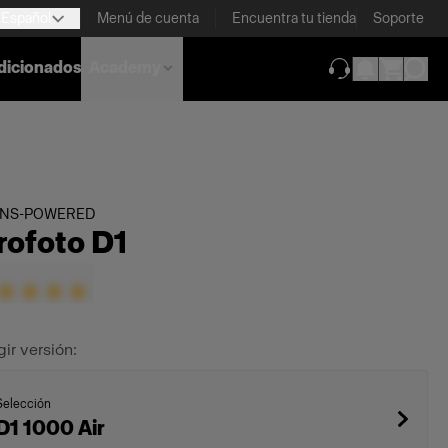
Español
Menú de cuenta
Encuentra tu tienda
Soporte
dicionados
Academy
(se abre en una
INS-POWERED
rofoto D1
gir versión:
Selección
D1 1000 Air