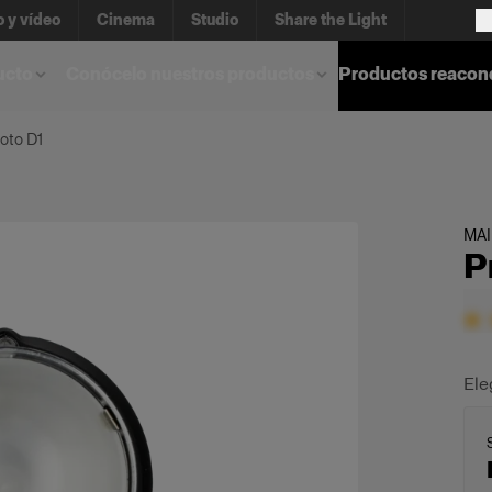
o y vídeo
Cinema
Studio
Share the Light
ucto
Conócelo nuestros productos
Productos reacon
oto D1
MA
P
Ele