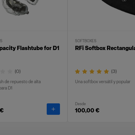
ES
SOFTBOXES
pacity Flashtube for D1
RFi Softbox Rectangul
(
0
)
(
3
)
sh de repuesto de alta
Una softbox versátil y popular
para D1
Desde
ite
-
High Capacity Flashtube for D1
 €
100,00 €