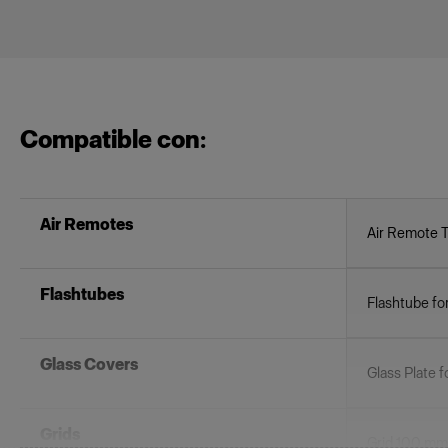
Compatible con:
Air Remotes
Air Remote 
Flashtubes
Flashtube fo
Glass Covers
Glass Plate f
Grids
Grid 100 mm