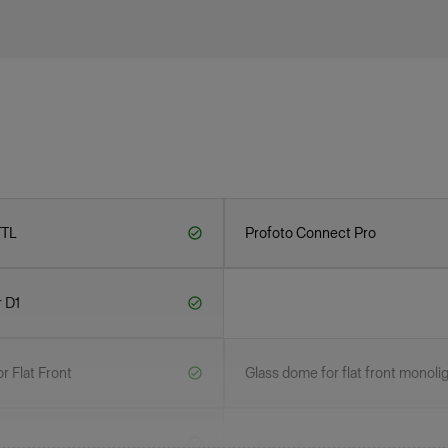
TTL
Profoto Connect Pro
r D1
or Flat Front
Glass dome for flat front monoli