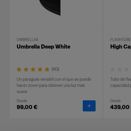
UMBRELLAS
FLASHTUB
Umbrella Deep White
High Ca
(
10
)
Un paraguas versátil con el que se puede
Tubo de fla
hacer zoom para obtener una luz más
capacidad 
suave
Desde
Desde
-
Umbrella Deep Wh
99,00 €
439,00