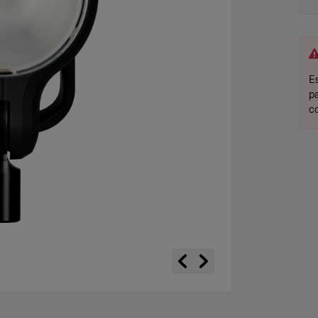
Es
p
c