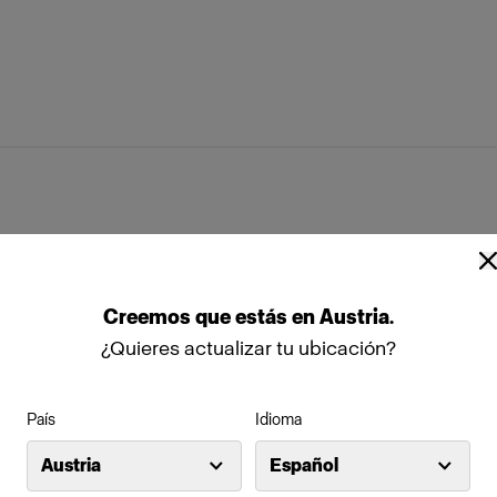
flector
MiniZoom Reflector
ap
Stand Bracket Knob
ftbox Kit
Creemos
que
estás
en
Austria
.
nes técnicas
¿Quieres actualizar tu ubicación?
box Octa Silver
Profoto Softbox Rectangular Wh
País
Idioma
box Strip White
Austria
Español
ilidad