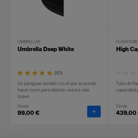
UMBRELLAS
FLASHTUB
Umbrella Deep White
High Ca
(
10
)
Un paraguas versátil con el que se puede
Tubo de fla
hacer zoom para obtener una luz más
capacidad 
suave
Desde
Desde
-
Umbrella Deep Wh
99,00 €
439,00