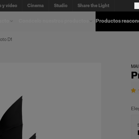
o y vídeo
Cinema
Studio
Share the Light
ucto
Conócelo nuestros productos
Productos reacon
oto D1
MA
P
Ele