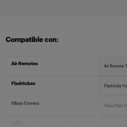
Compatible con:
Air Remotes
Air Remote 
Flashtubes
Flashtube fo
Glass Covers
Glass Plate f
Grids
Grid 100 mm