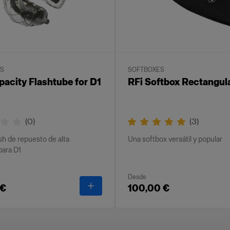
ES
SOFTBOXES
pacity Flashtube for D1
RFi Softbox Rectangul
(
0
)
(
3
)
sh de repuesto de alta
Una softbox versátil y popular
para D1
Desde
ite
-
High Capacity Flashtube for D1
 €
100,00 €