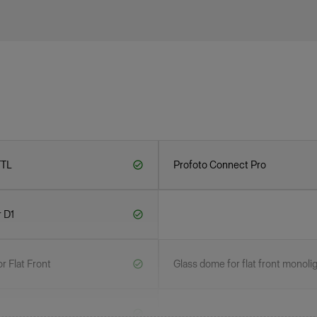
TTL
Profoto Connect Pro
r D1
or Flat Front
Glass dome for flat front monoli