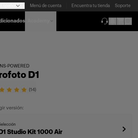
Español
Menú de cuenta
Encuentra tu tienda
Soporte
dicionados
Academy
(se abre en una
INS-POWERED
rofoto D1
(
14
)
gir versión:
Selección
D1 Studio Kit 1000 Air