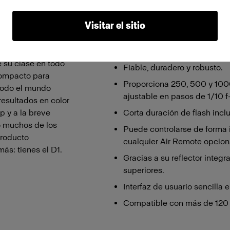
Visitar el sitio
Características
 obtendrás. Es un
Compacto y ligero.
e su clase en todo
Fiable, duradero y robusto.
 compacto para
Proporciona 250, 500 y 100
 todo el mundo
ajustable en pasos de 1/10 f
resultados en color
p y a la breve
Corta duración de flash incl
o muchos de los
Puede controlarse de forma
producto
cualquier Air Remote opcion
ás: tienes el D1.
Gracias a su reflector integr
superiores.
Interfaz de usuario sencilla e 
Compatible con más de 120 L