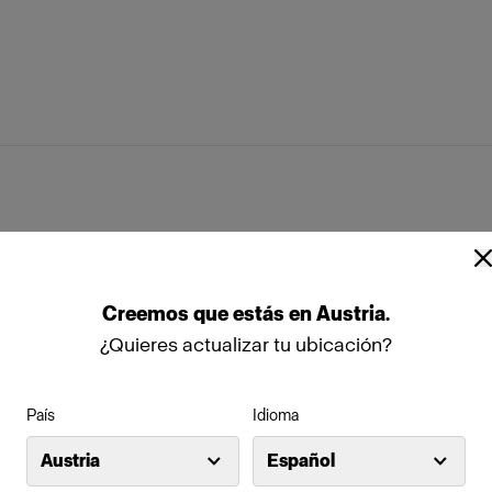
flector
PowerBeam Reflector
ap
Stand Bracket Knob
ftbox Kit
Creemos
que
estás
en
Austria
.
nes técnicas
¿Quieres actualizar tu ubicación?
box Octa Silver
Profoto Softbox Rectangular Wh
País
Idioma
box Octa White
Austria
Español
ilidad