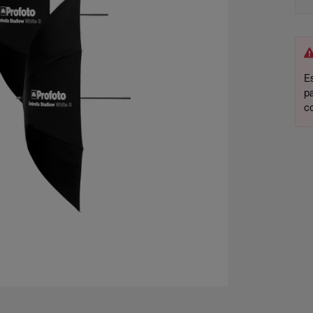
Es
p
c