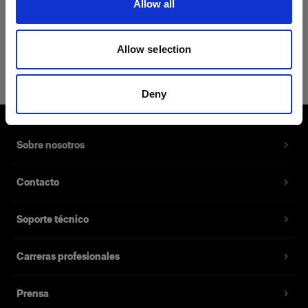
Allow all
Detalles del producto
Allow selection
Profoto Cozy Hoodie Classic XXL
Pullover Hoodie con el logotipo de
Deny
Profoto
Número del producto
:
510026
Sobre nosotros
Una sudadera con capucha confeccionada en
Contacto
40% algodón, 40% viscosa, 15% poliéster y 5%
elastano. Gracias a su resistente mezcla de
Soporte técnico
tejidos y a las costuras dobles, esta sudadera
con capucha está hecha para durar.
Carreras profesionales
Características
Prensa