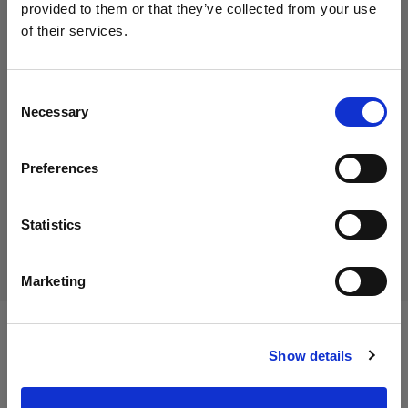
provided to them or that they’ve collected from your use
of their services.
Creemos
que
estás
en
Austria
.
45,00 €
¿Quieres actualizar tu ubicación?
IVA incluido
Consent
Necessary
37,50 €
IVA no incluido
En stock
Selection
País
Añadir al carro
Preferences
Austria
Idioma
Statistics
Entrega y devolución
Español
Marketing
Visitar el sitio
Especificaciones:
Show details