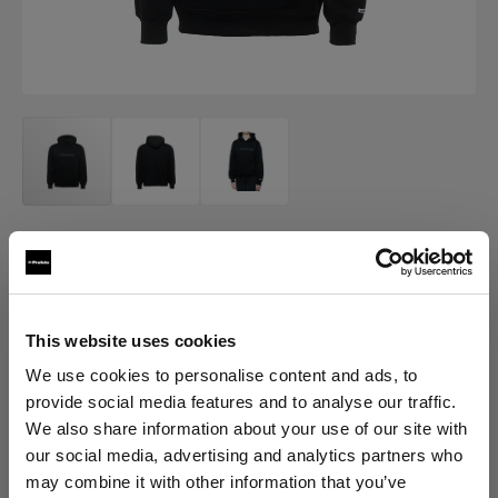
MERCH
Profoto Cozy Hoodie Classic
(
0
)
This website uses cookies
We use cookies to personalise content and ads, to
provide social media features and to analyse our traffic.
Elegir versión:
We also share information about your use of our site with
our social media, advertising and analytics partners who
Selección
may combine it with other information that you’ve
Profoto Cozy Hoodie Classic XXL