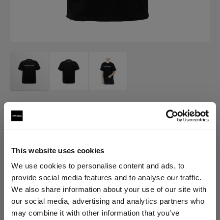
MERCH
Profoto T-shirt Pro
(
0
)
This website uses cookies
We use cookies to personalise content and ads, to
provide social media features and to analyse our traffic.
Elegir versión:
We also share information about your use of our site with
our social media, advertising and analytics partners who
Selección
may combine it with other information that you’ve
Profoto T-shirt Pro XXL