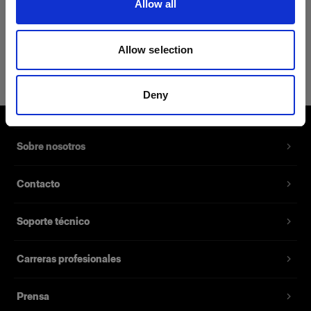
Allow all
Detalles del producto
Allow selection
Profoto T-shirt Pro XXL
La camiseta para el orgulloso usuario
Deny
de Profoto
Número del producto
:
510075
Sobre nosotros
Mejora tu outfit con nuestra nueva T-shirt Pro,
Contacto
una prenda profesional diseñada pensando en la
comodidad y el estilo. Confeccionada con una
Soporte técnico
mezcla de 62% algodón, 35% poliéster y 3%
seda, garantiza la comodidad y el estilo
independientemente del lugar, el entorno o las
Carreras profesionales
condiciones. Con una sensación suave en la piel
y un diseño entallado, la T-shirt Pro te hará sentir
Prensa
realmente como el profesional que eres en