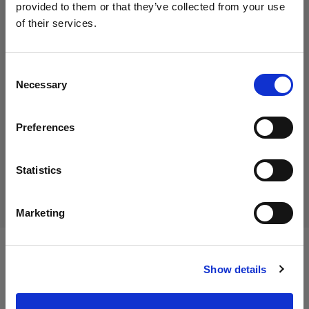
provided to them or that they’ve collected from your use
of their services.
Creemos
que
estás
en
Austria
.
35,00 €
¿Quieres actualizar tu ubicación?
IVA incluido
Consent
Necessary
29,17 €
IVA no incluido
En stock
Selection
País
Añadir al carro
Preferences
Austria
Idioma
Statistics
Entrega y devolución
Español
Marketing
Visitar el sitio
Especificaciones:
Show details