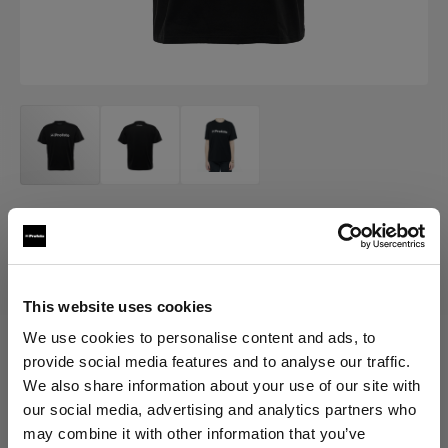
MERCH
Profoto T-shirt W Classic
(
0
)
This website uses cookies
We use cookies to personalise content and ads, to
provide social media features and to analyse our traffic.
Elegir versión:
We also share information about your use of our site with
our social media, advertising and analytics partners who
Selección
may combine it with other information that you’ve
Profoto T-shirt W Classic M