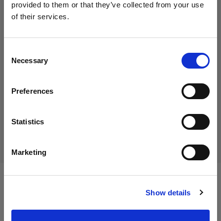
provided to them or that they’ve collected from your use
of their services.
Creemos
que
estás
en
Austria
.
35,00 €
¿Quieres actualizar tu ubicación?
IVA incluido
Consent
Necessary
29,17 €
IVA no incluido
En stock
Selection
País
Añadir al carro
Preferences
Austria
Idioma
Statistics
Entrega y devolución
Español
Marketing
Visitar el sitio
Especificaciones:
Show details