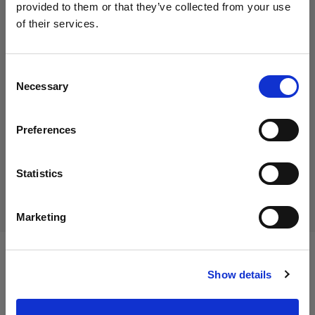
provided to them or that they’ve collected from your use
of their services.
Creemos
que
estás
en
Austria
.
35,00 €
¿Quieres actualizar tu ubicación?
IVA incluido
Consent
Necessary
29,17 €
IVA no incluido
En stock
Selection
País
Añadir al carro
Preferences
Austria
Idioma
Statistics
Entrega y devolución
Español
Marketing
Visitar el sitio
Especificaciones:
Show details