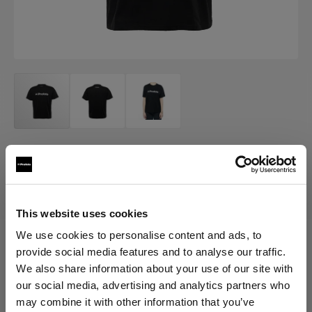
MERCH
Profoto T-shirt W Classic
This website uses cookies
We use cookies to personalise content and ads, to
provide social media features and to analyse our traffic.
Elegir versión:
We also share information about your use of our site with
our social media, advertising and analytics partners who
Selección
may combine it with other information that you’ve
Profoto T-shirt W Classic XL