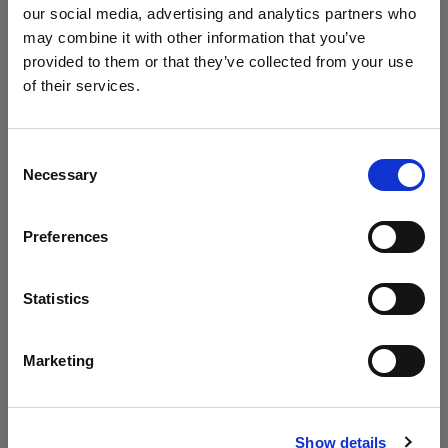
our social media, advertising and analytics partners who
may combine it with other information that you’ve
provided to them or that they’ve collected from your use
Dos luces en una
of their services.
En este episodio de Geared Up, únete a Chris
Creemos
que
estás
en
Austria
.
para que te muestre cómo conseguir dos luces
¿Quieres actualizar tu ubicación?
con un solo modificador. Sabrás qué
Consent
Necessary
modeladores de luz necesitas y cómo funciona
Selection
País
esta técnica.
Preferences
Austria
Idioma
Statistics
Archivo
Español
Marketing
¿Te has perdido los episodios anteriores?
Navega por el archivo y los podrás ver cuando
Visitar el sitio
quieras.
Show details