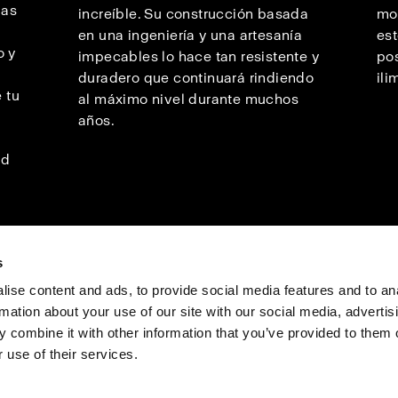
las
increíble. Su construcción basada
mod
en una ingeniería y una artesanía
est
o y
impecables lo hace tan resistente y
pos
duradero que continuará rindiendo
ili
 tu
al máximo nivel durante muchos
años.
ad
s
ise content and ads, to provide social media features and to an
rmation about your use of our site with our social media, advertis
as profesionales
Prensa
Inversores
Share the Light
 combine it with other information that you’ve provided to them o
 use of their services.