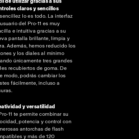
il de utilizar gracias a sus
troles claros y sencillos
sencillez lo es todo. La interfaz
usuario del Pro-11 es muy
cilla e intuitiva gracias a su
va pantalla brillante, limpia y
ara. Además, hemos reducido los
ones y los diales al mínimo
jando únicamente tres grandes
les recubiertos de goma. De
te modo, podrás cambiar los
stes fácilmente, incluso a
curas.
atividad y versatilidad
Pro-11 te permite combinar su
ocidad, potencia y control con
merosas antorchas de flash
mpatibles y más de 120