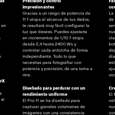
sas
Precisión y control
Fác
impresionantes
con
Gracias a un rango de potencia de
La 
y
11 f-stops al alcance de tus dedos,
de 
e en
te resultará muy fácil configurar la
sen
luz que desees. Puedes ajustarla
nue
s
en incrementos de 1/10 f-stops
cl
desde 2,4 hasta 2400 Ws y
bot
controlar cada antorcha de forma
de
e
independiente. Todo lo que
dia
necesitas para fotografiar con
es
potencia y precisión, de una toma a
aju
otra.
os
irX
Diseñado para perdurar con un
Cre
e
rendimiento uniforme
El 
 el
El Pro-11 se ha diseñado para
vel
capturar grandes volúmenes de
nu
imágenes con una consistencia
co