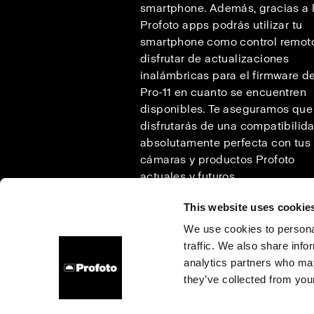
smartphone. Además, gracias a 
Profoto apps podrás utilizar tu
smartphone como control remot
disfrutar de actualizaciones
inalámbricas para el firmware de
Pro-11 en cuanto se encuentren
disponibles. Te aseguramos que
disfrutarás de una compatibilid
absolutamente perfecta con tus
cámaras y productos Profoto
actuales y futuros
This website uses cookie
We use cookies to personal
traffic. We also share info
Sobre nosotros
Contacto
Soporte técnico
Carrer
analytics partners who may
they’ve collected from your