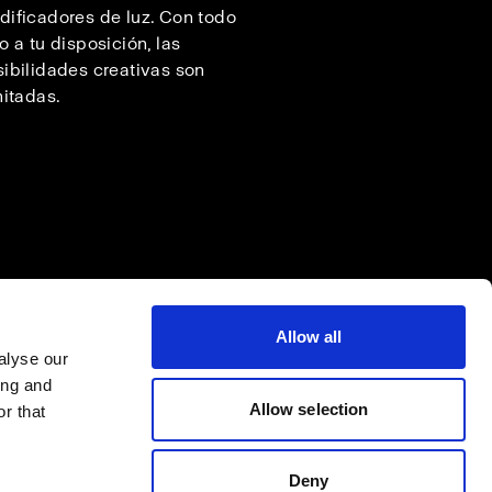
ificadores de luz. Con todo
o a tu disposición, las
ibilidades creativas son
mitadas.
Allow all
alyse our
ing and
Allow selection
r that
Deny