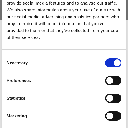
provide social media features and to analyse our traffic.
Mot de passe
We also share information about your use of our site with
our social media, advertising and analytics partners who
may combine it with other information that you’ve
Se souvenir de moi
Mot de passe oublié ?
provided to them or that they’ve collected from your use
of their services.
Nous
pensons
que
vous
vous
trouvez
ici :
Se connecter
Austria
.
Mettre à jour votre emplacement ?
Consent
Necessary
Selection
Nouvel utilisateur Profoto ?
Pays
Preferences
S’inscrire
Austria
Statistics
Langue
Français
Marketing