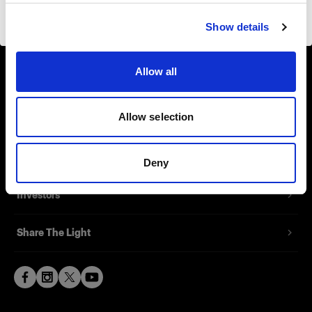
About us
Visiter le site
Show details
Contact
Allow all
Support
Allow selection
Careers
Press
Deny
Investors
Share The Light