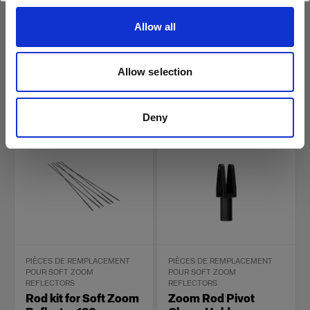
Rod
Reflector 120
Allow all
(
0
)
(
0
)
Rod kit de rechange pour
Allow selection
Soft Zoom Reflector
159,00 €
75,00 €
Deny
PIÈCES DE REMPLACEMENT
PIÈCES DE REMPLACEMENT
POUR SOFT ZOOM
POUR SOFT ZOOM
REFLECTORS
REFLECTORS
Rod kit for Soft Zoom
Zoom Rod Pivot