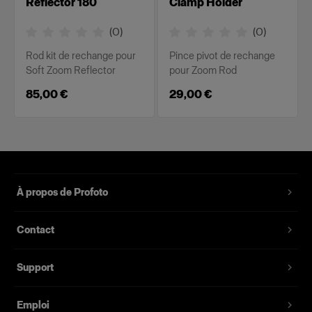
Reflector 180
Clamp Holder
(
0
)
(
0
)
Rod kit de rechange pour
Pince pivot de rechange
Soft Zoom Reflector
pour Zoom Rod
85,00 €
29,00 €
À propos de Profoto
Contact
Support
Emploi