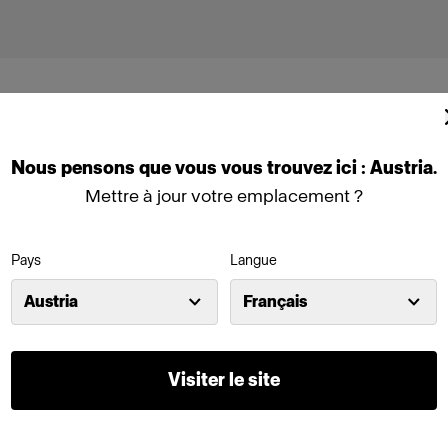
Nous
pensons
que
vous
vous
trouvez
ici :
Austria
.
Mettre à jour votre emplacement ?
Profoto B30 (500Ws,40W)
Pays
Langue
Austria
Français
Profoto B10 Plus
-B3
Profoto B20 (250Ws, 40W)
Visiter le site
Profoto D2