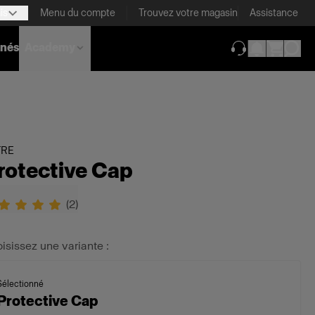
is
Menu du compte
Trouvez votre magasin
Assistance
nnés
Academy
(ouverture dans 
TRE
rotective Cap
(
2
)
isissez une variante :
Sélectionné
Protective Cap