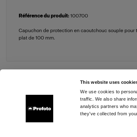
Référence du produit
:
100700
Capuchon de protection en caoutchouc souple pour to
plat de 100 mm.
This website uses cookie
We use cookies to personal
traffic. We also share info
À propos de Profoto
Contact
Support
Emploi
analytics partners who may
they’ve collected from your