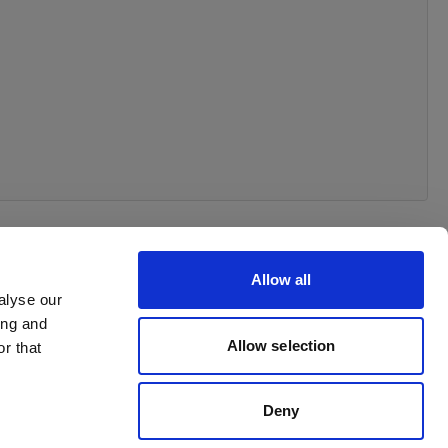
Allow all
alyse our
ing and
 order
Allow selection
r that
Deny