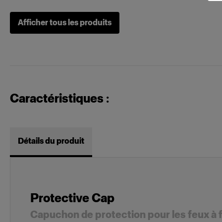
Afficher tous les produits
Profoto D1
Packs
Profoto B2
Caractéristiques :
Détails du produit
Protective Cap
Capuchon de protection pour les feux à f