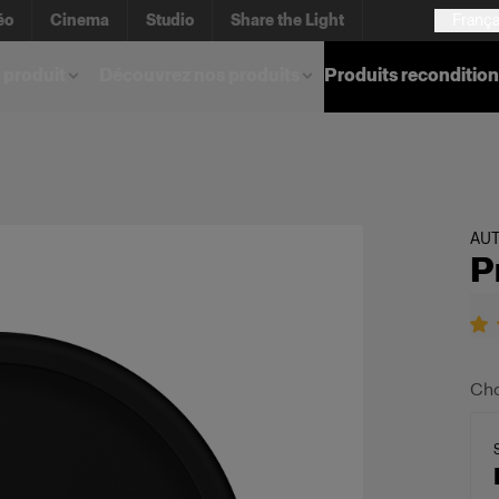
éo
Cinema
Studio
Share the Light
França
 produit
Découvrez nos produits
Produits reconditio
AU
P
Cho