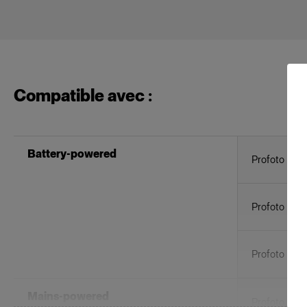
Compatible avec :
Battery-powered
Profoto B1
Profoto B10
Profoto Pro
Mains-powered
Profoto D30