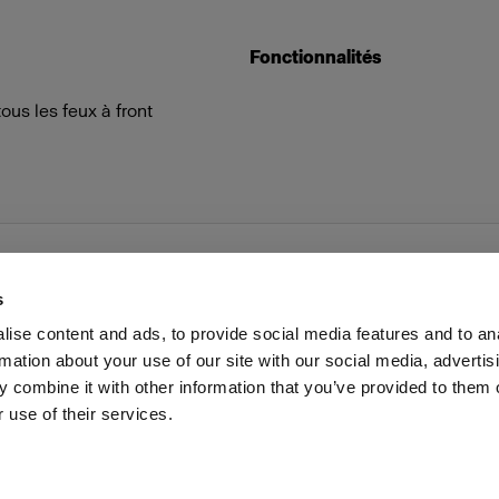
Fonctionnalités
us les feux à front
s
ise content and ads, to provide social media features and to an
rmation about your use of our site with our social media, advertis
Presse
Investisseurs
Share The Light
Withdrawal your
 combine it with other information that you’ve provided to them o
 use of their services.