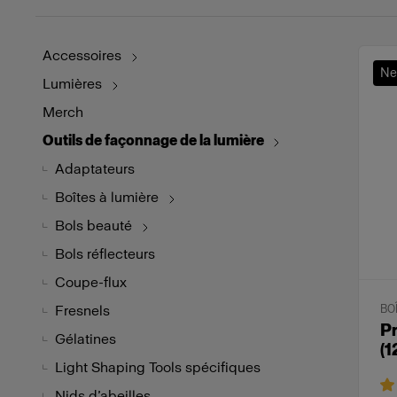
Accessoires
N
Lumières
Merch
Outils de façonnage de la lumière
Adaptateurs
Boîtes à lumière
Bols beauté
Bols réflecteurs
Coupe-flux
Fresnels
BO
Pr
Gélatines
(1
Light Shaping Tools spécifiques
Nids d’abeilles