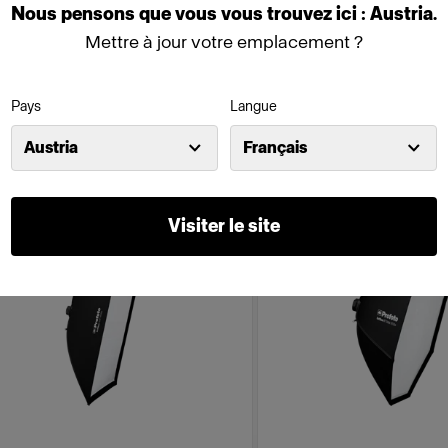
Nous
pensons
que
vous
vous
trouvez
ici :
Austria
.
Mettre à jour votre emplacement ?
(
1
)
(
0
)
oute 3,5 diaphragmes aux lumières à
Ajoute de la puissance à 
Pays
Langue
nt plat
équipées d’un diffuseur fro
99,00 €
99,00 €
Austria
Français
ew
New
Visiter le site