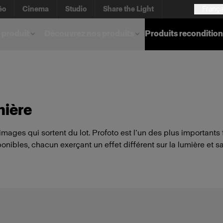
éo
Cinema
Studio
Share the Light
França
 produit
Découvrez nos produits
Produits reconditio
mière
mages qui sortent du lot. Profoto est l’un des plus importants 
ibles, chacun exerçant un effet différent sur la lumière et sa