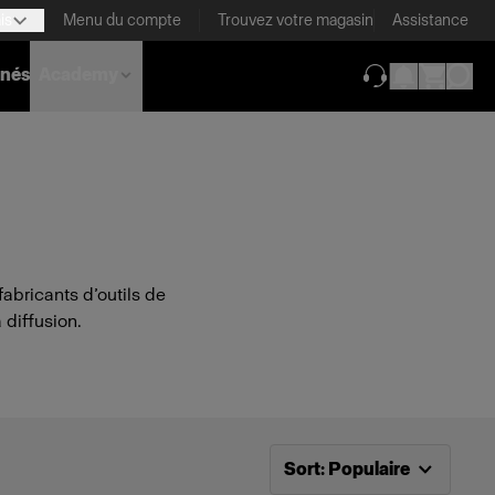
is
Menu du compte
Trouvez votre magasin
Assistance
nnés
Academy
(ouverture dans 
fabricants d’outils de
 diffusion.
Tri désormais effectué par
P
Sort
:
Populaire