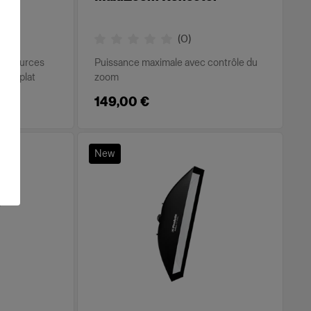
(
0
)
nos sources
Puissance maximale avec contrôle du
ntal plat
zoom
149,00 €
New