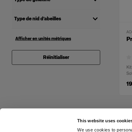
Shallow
(
1
)
Effet de couleur
(
8
)
Type de nid d’abeilles
Correction des couleurs
(
8
)
Doux
(
33
)
AC
Intense
Pr
Afficher en unités métriques
(
18
)
Réinitialiser
Ki
So
1
This website uses cookie
We use cookies to personal