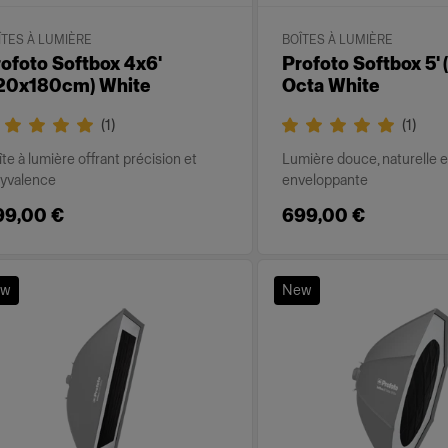
ÎTES À LUMIÈRE
BOÎTES À LUMIÈRE
ofoto Softbox 4x6'
Profoto Softbox 5'
120x180cm) White
Octa White
(
1
)
(
1
)
te à lumière offrant précision et
Lumière douce, naturelle e
lyvalence
enveloppante
99,00 €
699,00 €
ew
New