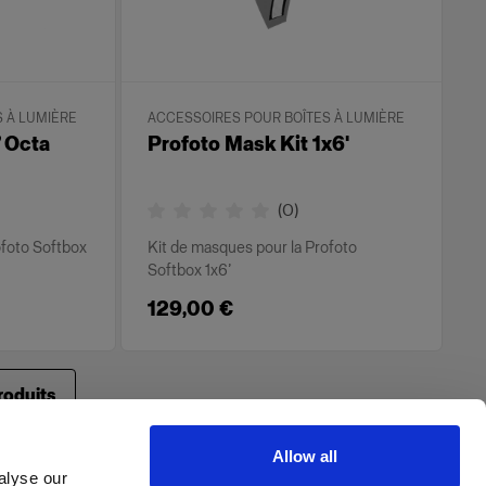
 À LUMIÈRE
ACCESSOIRES POUR BOÎTES À LUMIÈRE
’ Octa
Profoto Mask Kit 1x6'
(
0
)
ofoto Softbox
Kit de masques pour la Profoto
Softbox 1x6’
129,00 €
roduits
Allow all
alyse our