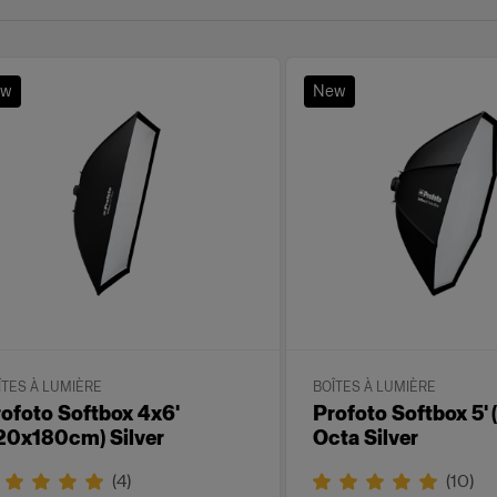
ew
New
ÎTES À LUMIÈRE
BOÎTES À LUMIÈRE
ofoto Softbox 4x6'
Profoto Softbox 5'
20x180cm) Silver
Octa Silver
(
4
)
(
10
)