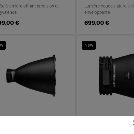
te à lumière offrant précision et
Lumière douce, naturelle e
lyvalence
enveloppante
99,00 €
699,00 €
ew
New
LS RÉFLECTEURS
BOLS RÉFLECTEURS
owerBeam Reflector
MiniZoom Reflecto