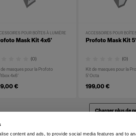
CESSOIRES POUR BOÎTES À LUMIÈRE
ACCESSOIRES POUR BOÎTES
ofoto Mask Kit 4x6'
Profoto Mask Kit 5
(
0
)
(
0
)
t de masques pour la Profoto
Kit de masques pour la Pr
ftbox 4x6’
5’ Octa
99,00 €
199,00 €
Charger plus de p
s
ise content and ads, to provide social media features and to an