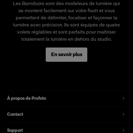
Les Barndoors sont des modeleurs de lumière qui
se montent facilement sur votre flash et vous
permettent de délimiter, focaliser et façonner la
Fonctionnalités
lumière avec précision. Ils sont équipés de quatre
volets réglables et sont parfaits pour maîtriser
Contrôle et bloque la lumière.
totalement la lumière en dehors du studio.
Quatre volets contrôlés individuellement.
Peut être pivoté librement à 360°.
En savoir plus
Compact et de qualité supérieure.
Utilisé avec le MultiSpot.
À propos de Profoto
Contact
Support