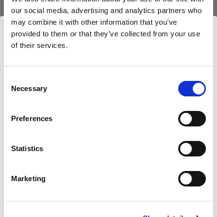
our social media, advertising and analytics partners who
may combine it with other information that you’ve
provided to them or that they’ve collected from your use
of their services.
Nous
pensons
que
vous
vous
trouvez
ici :
Austria
.
Mettre à jour votre emplacement ?
Consent
Necessary
Selection
Pays
Preferences
Austria
Statistics
Langue
Caractéristiques :
Français
Marketing
Détails du produit
Visiter le site