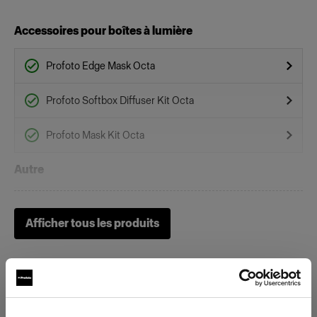
Accessoires pour boîtes à lumière
Profoto Edge Mask Octa
Profoto Softbox Diffuser Kit Octa
Profoto Mask Kit Octa
Autre
Locking Set for Profoto Softbox
Afficher tous les produits
Battery-powered
Profoto B1X
Profoto B30 (500Ws,40W)