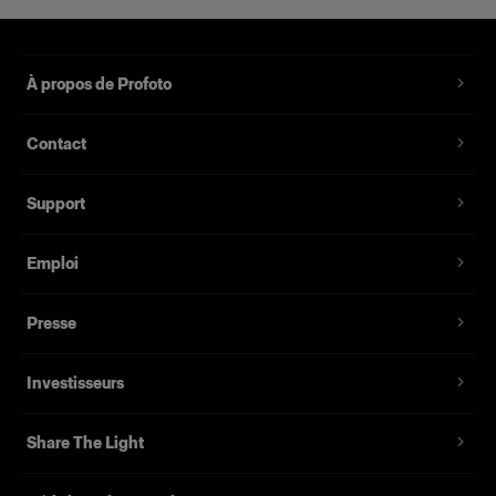
Livrée dans un sac souple à l’effigie de la
marque.
À propos de Profoto
Fabriqué dans un tissu de qualité supérieure.
Comprend un diffuseur avant et un diffuseur
Contact
intérieur
Support
Emploi
Presse
Investisseurs
Share The Light