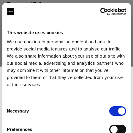
Compatible avec :
Boîtes à lumière
This website uses cookies
Profoto Softbox Rectangular Silver
We use cookies to personalise content and ads, to
provide social media features and to analyse our traffic.
We also share information about your use of our site with
Profoto Softbox Rectangular White
our social media, advertising and analytics partners who
may combine it with other information that you’ve
provided to them or that they’ve collected from your use
of their services.
Nous
pensons
que
vous
vous
trouvez
ici :
Austria
.
Mettre à jour votre emplacement ?
Consent
Necessary
Selection
Pays
Preferences
Austria