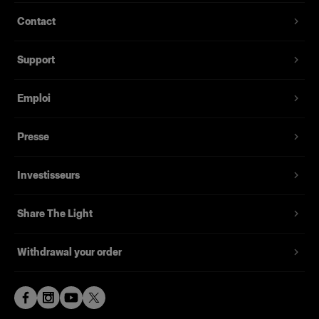
pouvant aller jusque 300 m avec n’importe
0.03-1.2s
Contact
quel Air Remote en option.
Energy stability
Interface utilisateur simple et intuitive avec un
±1/20 f-stop
Support
grand écran haute résolution.
Flash modes
Tube éclair quartz disponible pour les séances
Normal or Freeze
Emploi
à volume élevé.
Flash duration t0.1
Compatible avec plus de 120 Light Shaping
Normal mode: 1/600 s (1,000 Ws) - 1/5,800 s (2
Presse
Tools Profoto.
Ws) Freeze mode: 1/600 s (1,000 Ws) - 1/12,200
s (2 Ws)
Jusqu'à 100 canaux aériens disponibles
Investisseurs
Flash duration t0.5
Normal mode: 1/1,600 s (1,000 Ws) - 1/11,000 s
Share The Light
(2 Ws) Freeze mode: 1/1,600 s (1,000 Ws) -
1/50,000 s (2 Ws)
Withdrawal your order
F-stop @ 2m / 100 ISO
64 8/10 with Magnum Reflector
Beam angle
No data