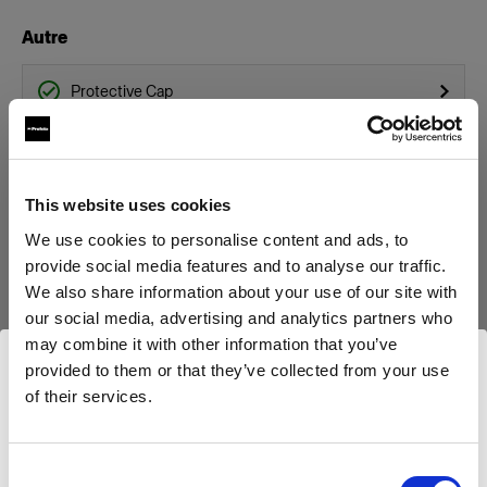
Autre
Protective Cap
Stand Bracket Knob
Boîtes à lumière
This website uses cookies
We use cookies to personalise content and ads, to
Profoto Softbox Octa Silver
provide social media features and to analyse our traffic.
We also share information about your use of our site with
Profoto Softbox Rectangular White
our social media, advertising and analytics partners who
Afficher tous les produits
may combine it with other information that you’ve
Profoto Softbox Octa White
provided to them or that they’ve collected from your use
of their services.
Nous
pensons
que
vous
vous
trouvez
ici :
Profoto Softbox Strip White
Austria
.
Mettre à jour votre emplacement ?
Bols réflecteurs
Consent