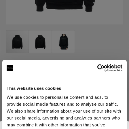
MERCH
Profoto Cozy Hoodie Classic
(
0
)
This website uses cookies
We use cookies to personalise content and ads, to
provide social media features and to analyse our traffic.
Choisissez une variante :
We also share information about your use of our site with
our social media, advertising and analytics partners who
Sélectionné
may combine it with other information that you’ve
Profoto Cozy Hoodie Classic L