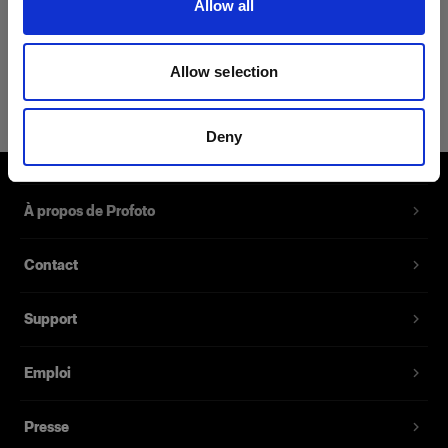
Allow all
Détails du produit
Allow selection
Profoto Cozy Hoodie Classic L
Pullover Hoodie avec le logo Profoto
Deny
Référence du produit
:
510024
À propos de Profoto
Un sweat à capuche 40 % coton, 40 % viscose,
15 % polyester et 5 % spandex. Grâce à son
Contact
mélange de tissus résistants et à ses coutures
doubles, ce sweat à capuche est conçu pour
durer.
Support
Emploi
Fonctionnalités
Presse
Composé de tissus résistants