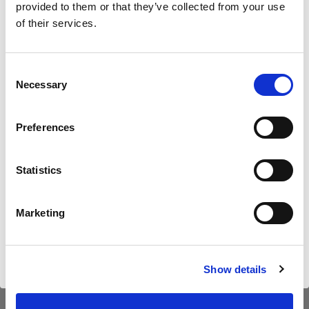
provided to them or that they’ve collected from your use
of their services.
Nous
pensons
que
vous
vous
trouvez
ici :
Austria
.
45,00 €
Mettre à jour votre emplacement ?
TVA incluse
Consent
Necessary
37,50 €
Hors TVA
En stock
Selection
Pays
Ajouter au panier
Preferences
Austria
Statistics
Langue
Livraison et retour
Français
Marketing
Visiter le site
Caractéristiques :
Show details