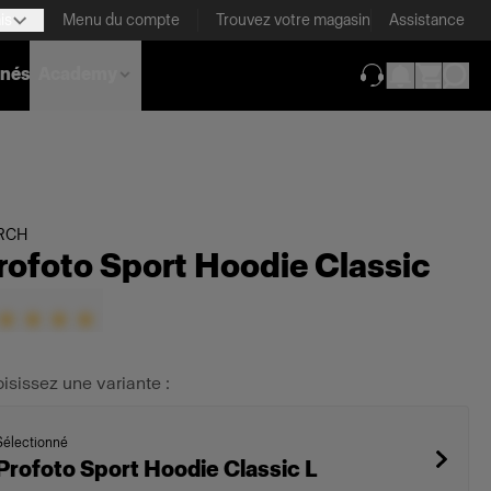
is
Menu du compte
Trouvez votre magasin
Assistance
nnés
Academy
(ouverture dans 
RCH
rofoto Sport Hoodie Classic
isissez une variante :
Sélectionné
Profoto Sport Hoodie Classic L