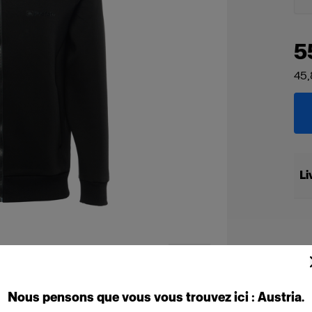
5
45,
Li
Nous
pensons
que
vous
vous
trouvez
ici :
Austria
.