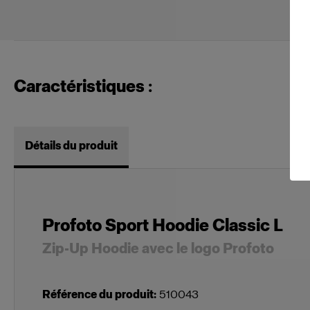
Caractéristiques :
Détails du produit
Profoto Sport Hoodie Classic L
Zip-Up Hoodie avec le logo Profoto
Référence du produit
:
510043