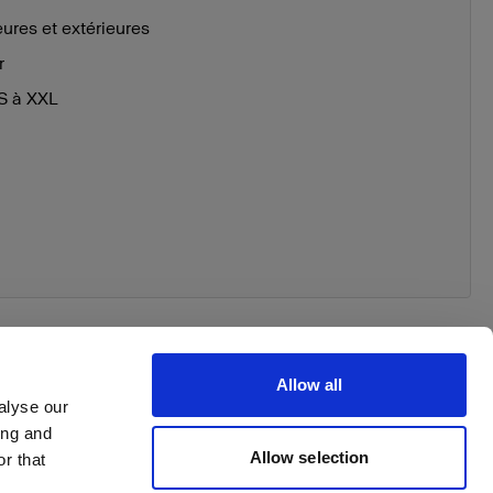
eures et extérieures
r
XS à XXL
Allow all
alyse our
ing and
 order
Allow selection
r that