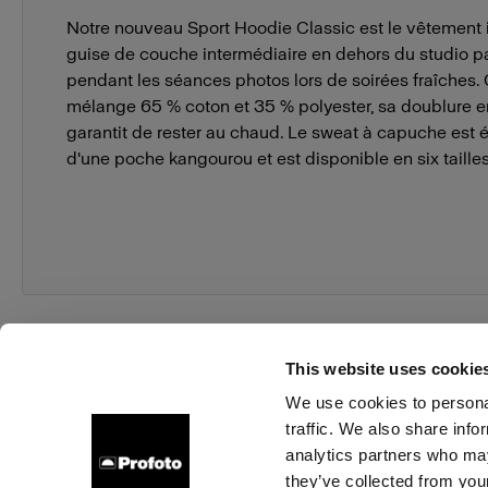
Notre nouveau Sport Hoodie Classic est le vêtement i
guise de couche intermédiaire en dehors du studio pa
pendant les séances photos lors de soirées fraîches
mélange 65 % coton et 35 % polyester, sa doublure e
garantit de rester au chaud. Le sweat à capuche est
d'une poche kangourou et est disponible en six tailles
This website uses cookie
We use cookies to personal
traffic. We also share info
À propos de Profoto
Contact
Support
Emploi
analytics partners who may
they’ve collected from your