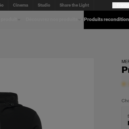
éo
Cinema
Studio
Share the Light
França
 produit
Découvrez nos produits
Produits reconditio
ME
P
Cho