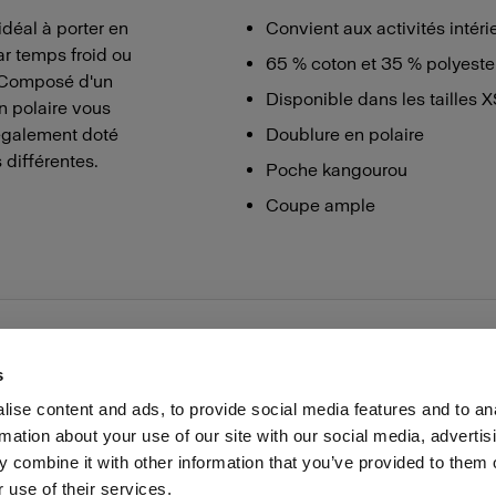
déal à porter en
Convient aux activités intéri
r temps froid ou
65 % coton et 35 % polyeste
. Composé d'un
Disponible dans les tailles 
n polaire vous
 également doté
Doublure en polaire
 différentes.
Poche kangourou
Coupe ample
s
ise content and ads, to provide social media features and to an
rmation about your use of our site with our social media, advertis
Presse
Investisseurs
Share The Light
Withdrawal your
 combine it with other information that you’ve provided to them o
 use of their services.