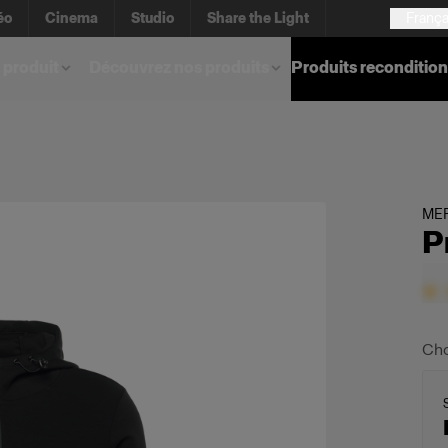
éo
Cinema
Studio
Share the Light
França
 produit
Découvrez nos produits
Produits reconditio
ME
P
Cho