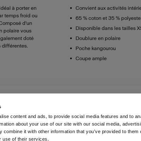
déal à porter en
Convient aux activités intéri
r temps froid ou
65 % coton et 35 % polyeste
. Composé d'un
Disponible dans les tailles 
n polaire vous
 également doté
Doublure en polaire
 différentes.
Poche kangourou
Coupe ample
s
ise content and ads, to provide social media features and to an
rmation about your use of our site with our social media, advertis
Presse
Investisseurs
Share The Light
Withdrawal your
 combine it with other information that you’ve provided to them o
 use of their services.