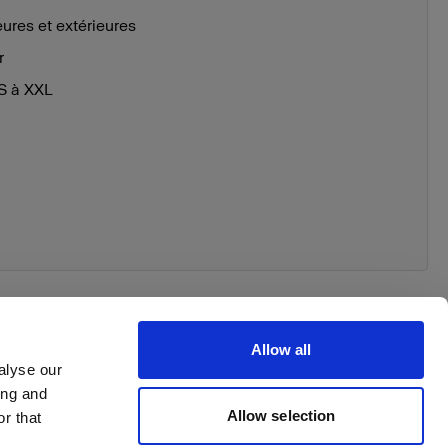
eures et extérieures
r
XS à XXL
Allow all
alyse our
ing and
 order
Allow selection
r that