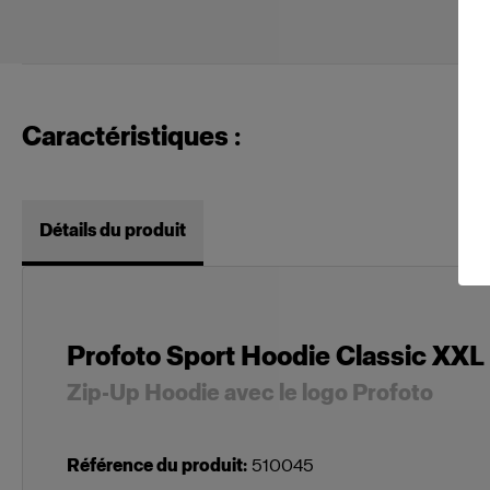
Caractéristiques :
Détails du produit
Profoto Sport Hoodie Classic XXL
Zip-Up Hoodie avec le logo Profoto
Référence du produit
:
510045