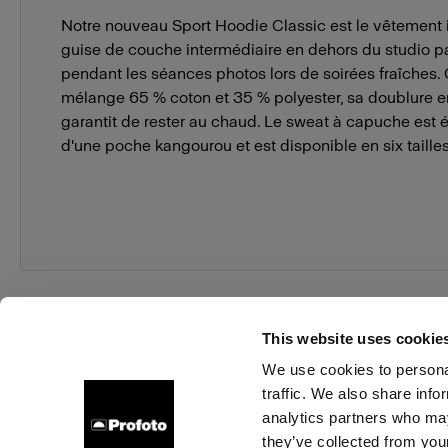
Notre nouveau Sport Hoodie Classic est le vêtement i
guise de couche intermédiaire en dehors du studio pa
pendant les séances photos lors de soirées fraîches
mélange 65 % coton et 35 % polyester, sa doublure e
garantit de rester au chaud. Le sweat à capuche est
d'une poche kangourou et est disponible en six tailles
This website uses cookie
We use cookies to personal
traffic. We also share info
À propos de Profoto
Contact
Support
Emploi
analytics partners who may
they’ve collected from your