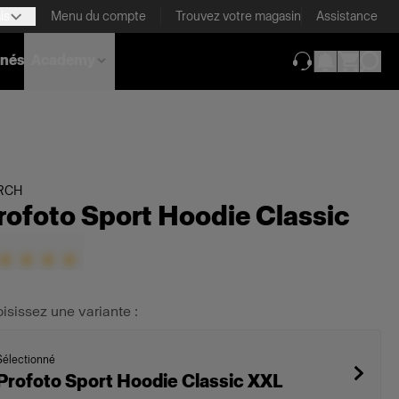
is
Menu du compte
Trouvez votre magasin
Assistance
nnés
Academy
(ouverture dans 
RCH
rofoto Sport Hoodie Classic
isissez une variante :
Sélectionné
Profoto Sport Hoodie Classic XXL