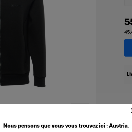
5
45,
Li
Nous
pensons
que
vous
vous
trouvez
ici :
Austria
.