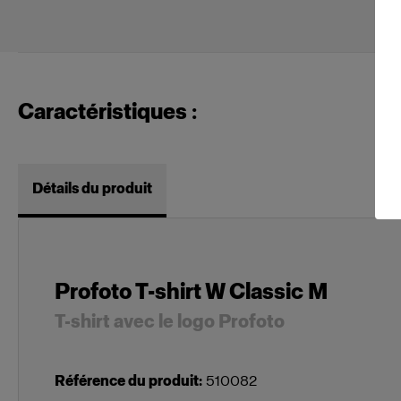
Caractéristiques :
Détails du produit
Profoto T-shirt W Classic M
T-shirt avec le logo Profoto
Référence du produit
:
510082