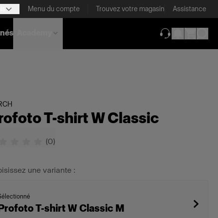
is
Menu du compte
Trouvez votre magasin
Assistance
nnés
Academy
(ouverture dans 
RCH
rofoto T-shirt W Classic
(
0
)
isissez une variante :
Sélectionné
Profoto T-shirt W Classic M