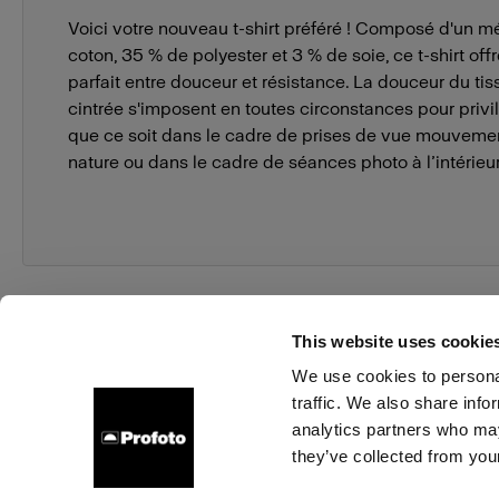
Voici votre nouveau t-shirt préféré ! Composé d'un 
coton, 35 % de polyester et 3 % de soie, ce t-shirt off
parfait entre douceur et résistance. La douceur du tis
cintrée s'imposent en toutes circonstances pour privilé
que ce soit dans le cadre de prises de vue mouveme
nature ou dans le cadre de séances photo à l’intérieur
This website uses cookie
We use cookies to personal
traffic. We also share info
À propos de Profoto
Contact
Support
Emploi
analytics partners who may
they’ve collected from your