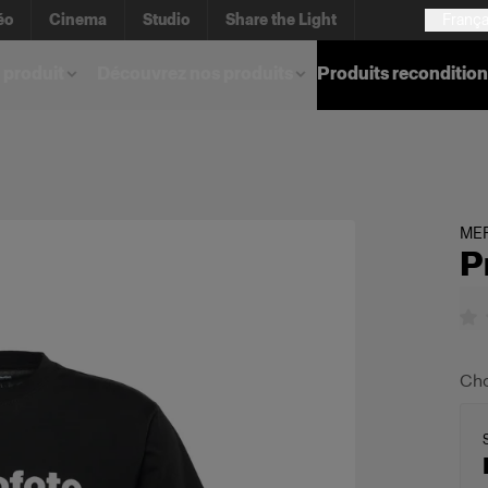
éo
Cinema
Studio
Share the Light
França
 produit
Découvrez nos produits
Produits reconditio
ME
P
Cho