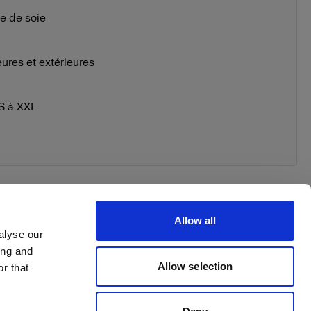
ie de soie
eures et extérieures
XS à XXL
Allow all
alyse our
ing and
 order
Allow selection
r that