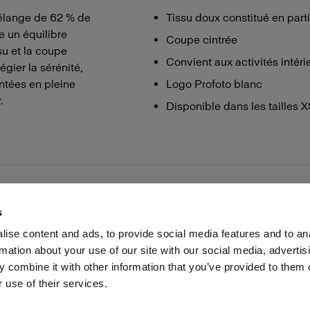
mélange de 62 % de
Tissu doux constitué en part
re un équilibre
Coupe cintrée
su et la coupe
Convient aux activités intéri
gier la sérénité,
ntées en pleine
Logo Profoto blanc
.
Disponible dans les tailles 
s
ise content and ads, to provide social media features and to an
rmation about your use of our site with our social media, advertis
Presse
Investisseurs
Share The Light
Withdrawal your
 combine it with other information that you’ve provided to them o
 use of their services.