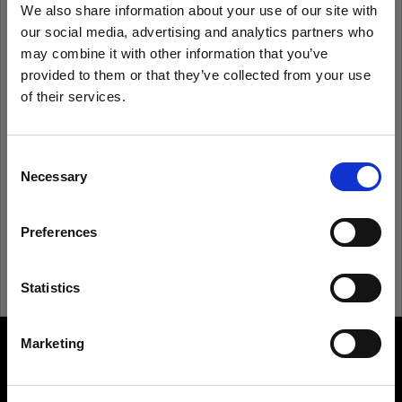
We also share information about your use of our site with
our social media, advertising and analytics partners who
Ricorda
Hai dimenticato la password?
may combine it with other information that you’ve
provided to them or that they’ve collected from your use
of their services.
Accedi
Crediamo
che
tu
sia
nel
Austria
.
Aggiornare la tua location?
Consent
Non conosci Profoto?
Necessary
Selection
Paese
Registrati
Preferences
Austria
Lingua
Statistics
Italiano
Marketing
About us
Visita sito