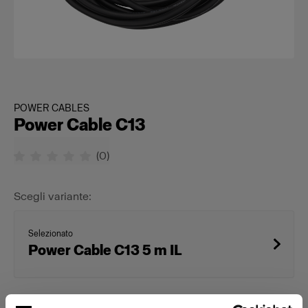
POWER CABLES
Power Cable C13
(
0
)
Scegli variante:
Selezionato
Power Cable C13 5 m IL