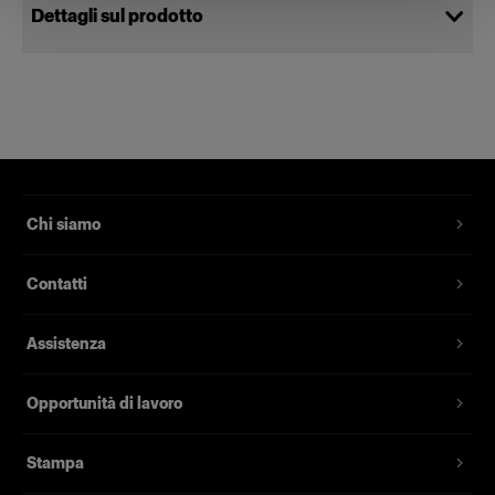
Dettagli sul prodotto
Power Cable C13 5 m IL
Cavo di alimentazione standard per
monoluci
Codice prodotto
:
102558
Chi siamo
Cavo di alimentazione standard con messa a
Contatti
terra per lampade monoluce alimentate dalla
rete. Lunghezza di 5 metri e con varianti di presa
Assistenza
per ogni singolo mercato.
Opportunità di lavoro
Caratteristiche
Stampa