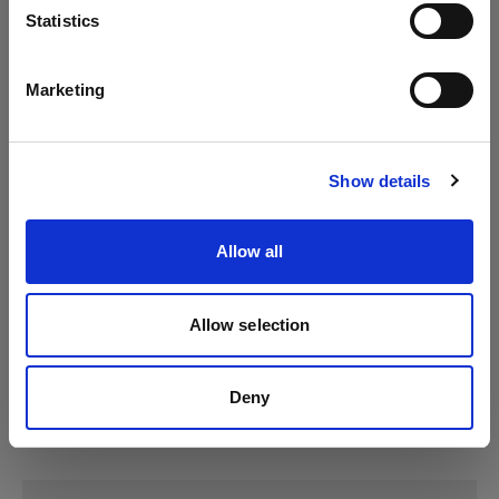
Lingua
Statistics
Profoto D2
Italiano
Marketing
Profoto D30
Visita sito
Profoto Pro-D3
Show details
Allow all
Allow selection
Deny
Specifiche: