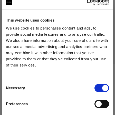
41,00 €
IVA inclusa
34,17 €
IVA esclusa
Disponibile
This website uses cookies
Aggiungi al carrello
We use cookies to personalise content and ads, to
provide social media features and to analyse our traffic.
We also share information about your use of our site with
our social media, advertising and analytics partners who
Consegna e restituzione
may combine it with other information that you’ve
provided to them or that they’ve collected from your use
of their services.
Crediamo
che
tu
sia
nel
Austria
.
Aggiornare la tua location?
Compatibile con:
Consent
Necessary
Selection
Paese
Mains-powered
Preferences
Austria
Profoto D1