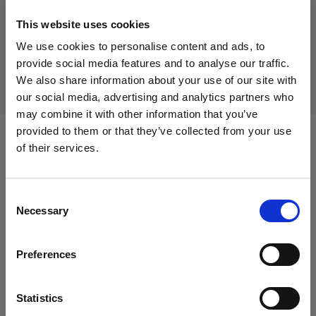
Prodotto fuori produzione
This website uses cookies
Questo prodotto è fuori produzione pertanto non è
We use cookies to personalise content and ads, to
disponibile per l’acquisto. Per maggiori informazioni,
provide social media features and to analyse our traffic.
contattaci.
We also share information about your use of our site with
our social media, advertising and analytics partners who
may combine it with other information that you’ve
provided to them or that they’ve collected from your use
of their services.
Compatibile con:
Crediamo
che
tu
sia
nel
Austria
.
Aggiornare la tua location?
Consent
Heads
Necessary
Selection
Paese
Acute/D4 Head
Preferences
Austria
Lingua
Statistics