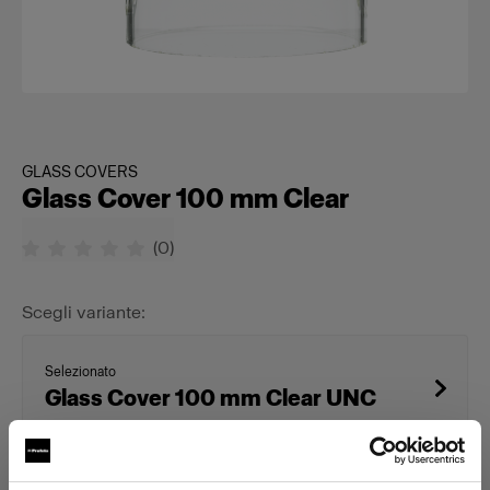
GLASS COVERS
Glass Cover 100 mm Clear
(
0
)
Scegli variante:
Selezionato
Glass Cover 100 mm Clear UNC