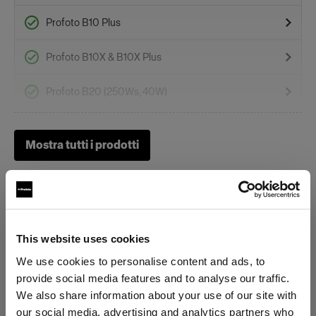
Profoto B10 Plus
Profoto B10X & B10X Plus
Profoto B20 (250Ws, 40W)
Profoto Pro-B3
Mostra tutti i prodotti
Profoto B1X
Profoto B30 (500Ws,40W)
Gel
This website uses cookies
We use cookies to personalise content and ads, to
Specifiche:
OCF II Gel Ring
provide social media features and to analyse our traffic.
We also share information about your use of our site with
OCF II Grid & Gel Holder
our social media, advertising and analytics partners who