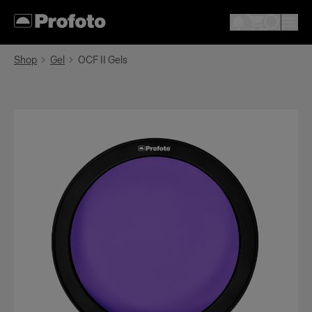
Shop
Gel
OCF II Gels