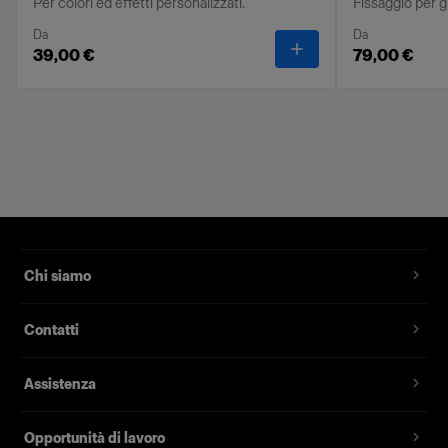
Per colori ed effetti personalizzati.
Fissaggio per gl
Da
Da
-
OCF II Gel Ring
39,00 €
79,00 €
Chi siamo
Contatti
Assistenza
Opportunità di lavoro