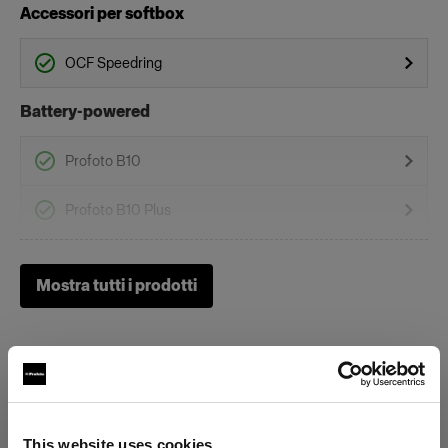
Accessori per softbox
OCF Speedring
Battery-powered
Profoto B10
Profoto B10 Plus
Profoto B10X & B10X Plus
Mostra tutti i prodotti
Profoto B20 (250Ws, 40W)
Profoto Pro-B3
Profoto B1X
This website uses cookies