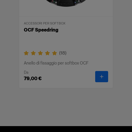
ACCESSORI PER SOFTBOX
OCF Speedring
(
18
)
Anello di fissaggio per softbox OCF
Da
-
OCF Speedr
79,00 €