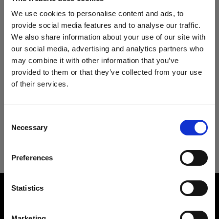
Specifiche:
Profoto B30 (500Ws,40W)
We use cookies to personalise content and ads, to
provide social media features and to analyse our traffic.
Profoto B1
We also share information about your use of our site with
Dettagli sul prodotto
our social media, advertising and analytics partners who
Griglie
may combine it with other information that you’ve
provided to them or that they’ve collected from your use
OCF Softgrid Octa
Download
OCF Softbox 3' (90cm) Octa
of their services.
Crediamo
che
tu
sia
nel
Austria
.
Mains-powered
Codice prodotto
:
101231
Aggiornare la tua location?
Specifiche tecniche
Guida per l'utente
Consent
Profoto D30
Necessary
Selection
I Softbox OCF creano una luce morbida e
Paese
accattivante e sono progettati per essere veloci
OCF Softbox 3' (90cm) Octa
Scarica l'ultima guida per l'utente
Packs
e facili da usare on-location. Realizzati con
Preferences
Austria
materiali unici, sono leggeri e facili da ripiegare e
Profoto B2
Vai alla guida utente
aprire, risultando quindi molto compatti e portatili
Overview
Lingua
Statistics
per essere trasportati sulle location direttamente
Parti di ricambio per OCF LST
Product number
nella borsa delle luci. A ciò si aggiungono il
Italiano
101231
diffusore fisso, lo speedring in attesa di brevetto
Marketing