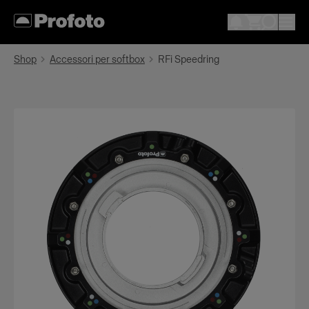
Shop
Accessori per softbox
RFi Speedring