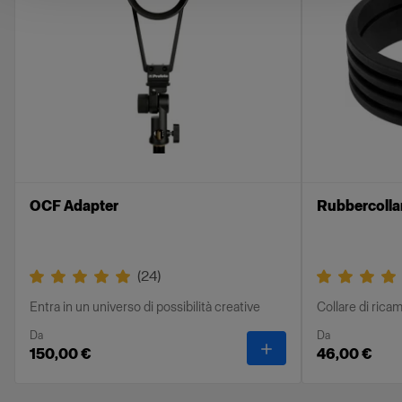
dell’RFi Speedring sul flash.
Il nostro assortimento di adattatori per l’RFi
Speedring rende i Softbox RFi compatibili con
tutte le principali marche di flash, spaziando da
speedlight a strobe da studio di alta gamma.
Anche se possiedi flash di marche differenti, ora
ti basterà avere un’unica marca di softbox.
OCF Adapter
Rubbercolla
Caratteristiche
Ti consente di montare Softbox RFi su flash
(
24
)
Profoto o flash degli altri principali produttori.
Entra in un universo di possibilità creative
Collare di rica
Fori con codice colore per un set-up rapido e
Da
Da
semplice.
-
OCF Adapter
150,00 €
46,00 €
Verniciato con colori resistenti al calore.
Consente di ruotare il softbox di 360°.