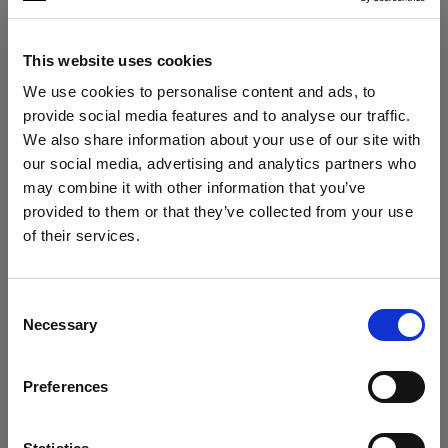
Altro
This website uses cookies
Rubbercollar
We use cookies to personalise content and ads, to
Locking Set Rubbercollar
provide social media features and to analyse our traffic.
We also share information about your use of our site with
Softbox
our social media, advertising and analytics partners who
may combine it with other information that you’ve
RFi Softbox Octa
provided to them or that they’ve collected from your use
of their services.
Crediamo
che
tu
sia
nel
Austria
.
RFi Softbox Rectangular
Aggiornare la tua location?
Mostra tutti i prodotti
Consent
RFi Softbox Square
Necessary
Selection
Paese
RFi Softbox Strip
Preferences
Austria
Stands and Adapters
Lingua