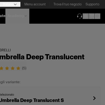
Italiano
Menu account
Trova il tuo negozio
Supporto
nate
Academy
(si apre in una 
BRELLI
mbrella Deep Translucent
(
5
)
gli variante:
Selezionato
Umbrella Deep Translucent S