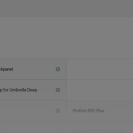
ckpanel
p for Umbrella Deep
Profoto B10 Plus
-B3
Profoto B20 (250Ws, 40W)