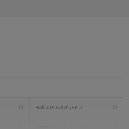
Profoto B10X & B10X Plus
Profoto B30 (500Ws,40W)