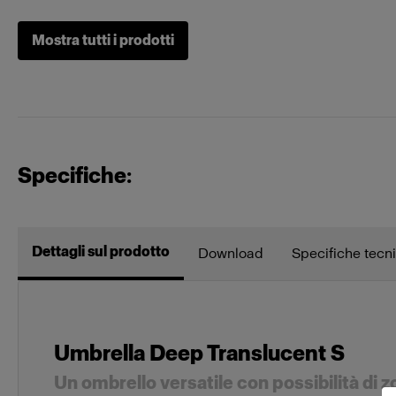
Mostra tutti i prodotti
Profoto B1X
Flash on-camera
Profoto A1
Specifiche:
Heads
Acute/D4 H
ProHead Plu
Dettagli sul prodotto
Download
Specifiche tecn
Mains-powered
Profoto D1
Umbrella Deep Translucent S
Profoto D30
Un ombrello versatile con possibilità di 