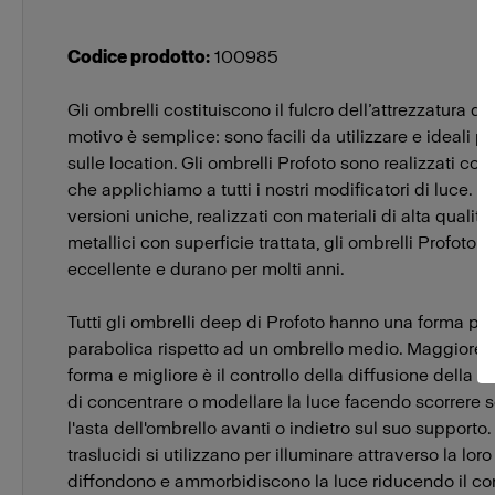
MonoLED
Profoto L6
Codice prodotto
:
100985
Packs
Gli ombrelli costituiscono il fulcro dell’attrezzatura di m
Profoto B2
motivo è semplice: sono facili da utilizzare e ideali pe
sulle location. Gli ombrelli Profoto sono realizzati con
che applichiamo a tutti i nostri modificatori di luce. Di
versioni uniche, realizzati con materiali di alta qualit
metallici con superficie trattata, gli ombrelli Profoto
eccellente e durano per molti anni.
Tutti gli ombrelli deep di Profoto hanno una forma pi
parabolica rispetto ad un ombrello medio. Maggiore è
forma e migliore è il controllo della diffusione della l
di concentrare o modellare la luce facendo scorrere
l'asta dell'ombrello avanti o indietro sul suo supporto.
traslucidi si utilizzano per illuminare attraverso la loro
diffondono e ammorbidiscono la luce riducendo il cont