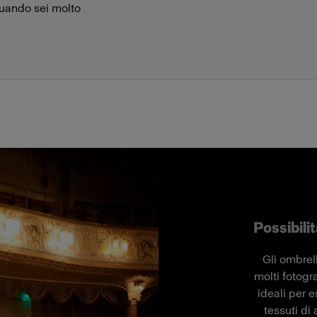
quando sei molto
Possibilit
Gli ombrell
molti fotogra
ideali per e
tessuti di 