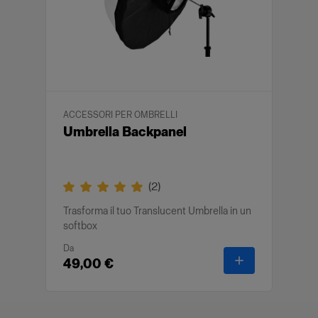
ACCESSORI PER OMBRELLI
Umbrella Backpanel
(
2
)
Trasforma il tuo Translucent Umbrella in un
softbox
Da
-
Umbrella Bac
49,00 €