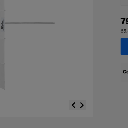
7
65,
Co