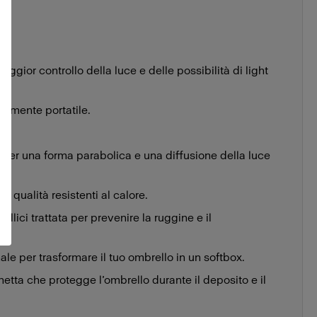
Profoto L600D (600W)
gior controllo della luce e delle possibilità di light
amente portatile.
o per una forma parabolica e una diffusione della luce
ta qualità resistenti al calore.
llici trattata per prevenire la ruggine e il
le per trasformare il tuo ombrello in un softbox.
etta che protegge l’ombrello durante il deposito e il