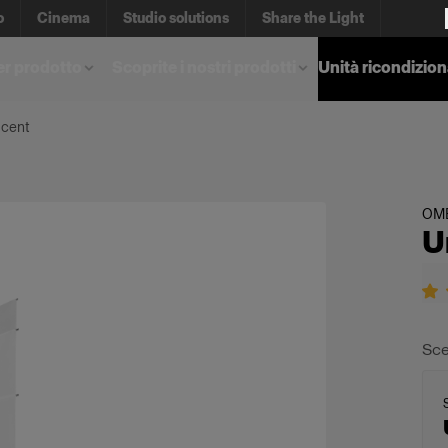
o
Cinema
Studio solutions
Share the Light
er prodotto
Scoprite i nostri prodotti
Unità ricondizio
ucent
OM
U
Sce